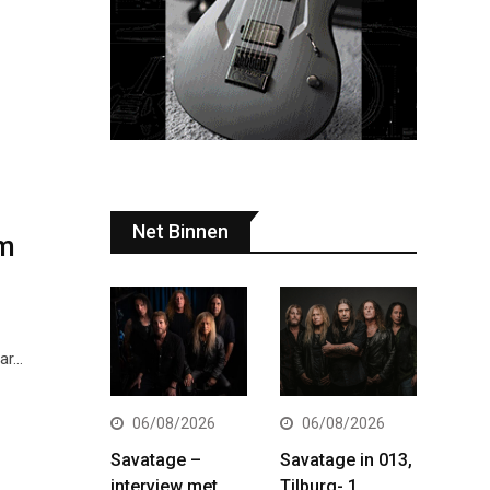
Net Binnen
sm
aar…
06/08/2026
06/08/2026
Savatage –
Savatage in 013,
interview met
Tilburg- 1