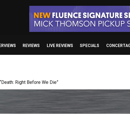
ERVIEWS
REVIEWS
LIVE REVIEWS
SPECIALS
CONCERTA
 studio album set for release in 2027