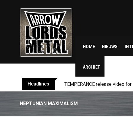
Skip
to
content
HOME
NIEUWS
INT
ARCHIEF
Headlines
BELPHEGOR finishes work on 13th
NEPTUNIAN MAXIMALISM