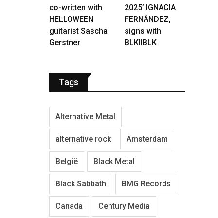
co-written with
2025’ IGNACIA
HELLOWEEN
FERNÁNDEZ,
guitarist Sascha
signs with
Gerstner
BLKIIBLK
Tags
Alternative Metal
alternative rock
Amsterdam
België
Black Metal
Black Sabbath
BMG Records
Canada
Century Media