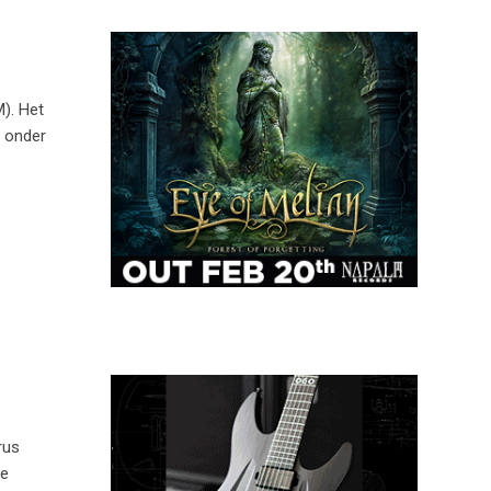
). Het
l onder
rus
de