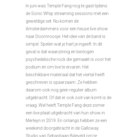
In juni was Temple Fang nog te gast tijdens
de Sonic Whip streaming sessions met een
geweldige set. Nu komen de
Amsterdammers voor een heuse live show
naar Doornroosje. Het idee van de band is
simpel. Spelen wat je hart je ingeeft. In dit
geval is dat waanzinnig en bevlogen
psychedelische rock die gemaakt is voor het
podium en om live te ervaren. Het
beschikbare materiaal dat het viertal heeft
geschreven is spaarzaam. Ze hebben
daarom ook nog geen regulier album
uitgebracht. Of dat er ook ooit van komt is de
vraag. Wel heeft Temple Fang deze zomer
een live plaat uitgebracht van hun show in
Merleyn in 2019. En onlangs hebben ze een
weekend doorgebracht in de Galloway
Studio van Sebastiaan Bijleveld om te