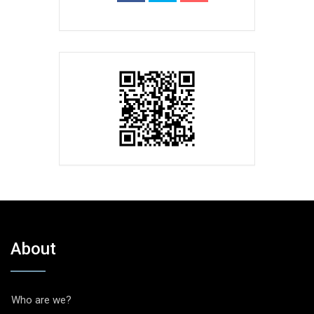
About
Who are we?