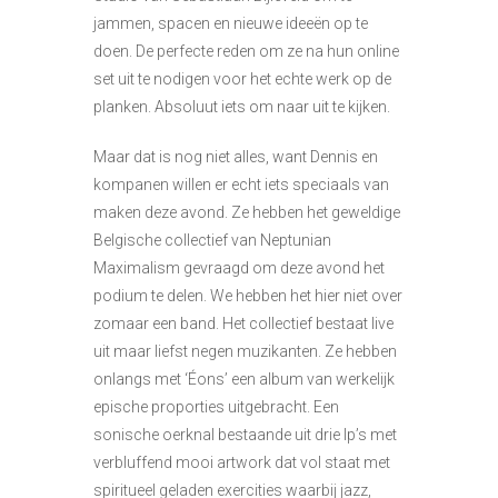
jammen, spacen en nieuwe ideeën op te
doen. De perfecte reden om ze na hun online
set uit te nodigen voor het echte werk op de
planken. Absoluut iets om naar uit te kijken.
Maar dat is nog niet alles, want Dennis en
kompanen willen er echt iets speciaals van
maken deze avond. Ze hebben het geweldige
Belgische collectief van Neptunian
Maximalism gevraagd om deze avond het
podium te delen. We hebben het hier niet over
zomaar een band. Het collectief bestaat live
uit maar liefst negen muzikanten. Ze hebben
onlangs met ‘Éons’ een album van werkelijk
epische proporties uitgebracht. Een
sonische oerknal bestaande uit drie lp’s met
verbluffend mooi artwork dat vol staat met
spiritueel geladen exercities waarbij jazz,