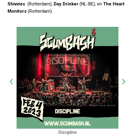
Shivvies
(Rotterdam),
Day Drinker
(NL-BE), en
The Heart
Monitors
(Rotterdam).
line
Cenobites