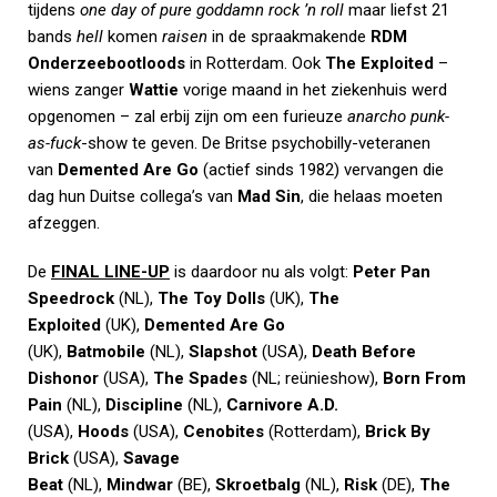
tijdens
one day of pure goddamn rock ’n roll
maar liefst 21
bands
hell
komen
raisen
in de spraakmakende
RDM
Onderzeebootloods
in Rotterdam. Ook
The Exploited
–
wiens zanger
Wattie
vorige maand in het ziekenhuis werd
opgenomen – zal erbij zijn om een furieuze
anarcho punk-
as-fuck
-show te geven. De Britse psychobilly-veteranen
van
Demented Are Go
(actief sinds 1982) vervangen die
dag hun Duitse collega’s van
Mad Sin
, die helaas moeten
afzeggen.
De
FINAL LINE-UP
is daardoor nu als volgt:
Peter Pan
Speedrock
(NL),
The Toy Dolls
(UK),
The
Exploited
(UK),
Demented Are Go
(UK),
Batmobile
(NL),
Slapshot
(USA),
Death Before
Dishonor
(USA),
The Spades
(NL; reünieshow),
Born From
Pain
(NL),
Discipline
(NL),
Carnivore A.D.
(USA),
Hoods
(USA),
Cenobites
(Rotterdam),
Brick By
Brick
(USA),
Savage
Beat
(NL),
Mindwar
(BE),
Skroetbalg
(NL),
Risk
(DE),
The