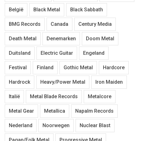
België
Black Metal
Black Sabbath
BMG Records
Canada
Century Media
Death Metal
Denemarken
Doom Metal
Duitsland
Electric Guitar
Engeland
Festival
Finland
Gothic Metal
Hardcore
Hardrock
Heavy/Power Metal
Iron Maiden
Italië
Metal Blade Records
Metalcore
Metal Gear
Metallica
Napalm Records
Nederland
Noorwegen
Nuclear Blast
Pagan/Folk Metal
Progressive Metal