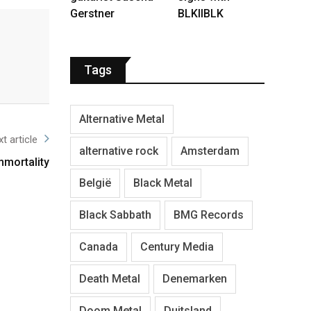
Gerstner
BLKIIBLK
Tags
Alternative Metal
t article
alternative rock
Amsterdam
mmortality
België
Black Metal
Black Sabbath
BMG Records
Canada
Century Media
Death Metal
Denemarken
Doom Metal
Duitsland