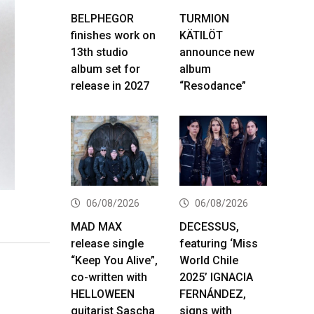
BELPHEGOR
TURMION
finishes work on
KÄTILÖT
13th studio
announce new
album set for
album
release in 2027
“Resodance”
06/08/2026
06/08/2026
MAD MAX
DECESSUS,
release single
featuring ‘Miss
“Keep You Alive”,
World Chile
co-written with
2025’ IGNACIA
HELLOWEEN
FERNÁNDEZ,
guitarist Sascha
signs with