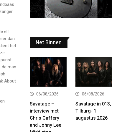
bandbaas
 zanger
e elf
Meer dan
Net Binnen
dient het
nze
 purist
n, de man
ish
nk About
06/08/2026
06/08/2026
ben
Savatage –
Savatage in 013,
interview met
Tilburg- 1
Chris Caffery
augustus 2026
and Johny Lee