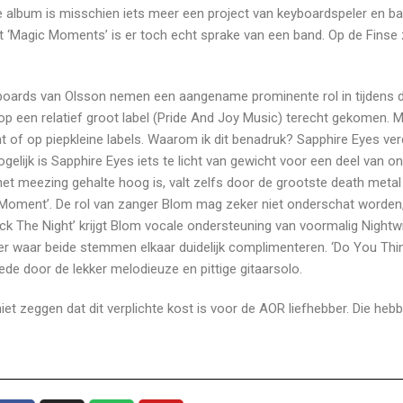
ste album is misschien iets meer een project van keyboardspeler en 
 ‘Magic Moments’ is er toch echt sprake van een band. Op de Finse
boards van Olsson nemen een aangename prominente rol in tijdens d
 op een relatief groot label (Pride And Joy Music) terecht gekomen. 
 of op piepkleine labels. Waarom ik dit benadruk? Sapphire Eyes ver
elijk is Sapphire Eyes iets te licht van gewicht voor een deel van o
 het meezing gehalte hoog is, valt zelfs door de grootste death metal
c Moment’. De rol van zanger Blom mag zeker niet onderschat worde
Back The Night’ krijgt Blom vocale ondersteuning van voormalig Nightw
er waar beide stemmen elkaar duidelijk complimenteren. ‘Do You Thi
de door de lekker melodieuze en pittige gitaarsolo.
 niet zeggen dat dit verplichte kost is voor de AOR liefhebber. Die heb