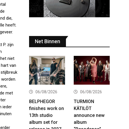
tal
rde
nd die,
le heeft.
geveer.
Net Binnen
 P. zijn
n
het niet
 hart van
stijlbreuk
 worden.
ere,
06/08/2026
06/08/2026
nde met
ter
BELPHEGOR
TURMION
n ieder
finishes work on
KÄTILÖT
minuten
13th studio
announce new
album set for
album
eerder