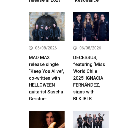
release in 2027
“Resodance”
06/08/2026
06/08/2026
MAD MAX
DECESSUS,
release single
featuring ‘Miss
“Keep You Alive”,
World Chile
co-written with
2025’ IGNACIA
HELLOWEEN
FERNÁNDEZ,
guitarist Sascha
signs with
Gerstner
BLKIIBLK