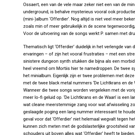
Ossaert, een van de vele maar zeker niet een van de mi
underground, is behalve mysterieus vooral ook productief
(mini-)album ‘Offerdier’. Nog altijd is niet veel meer bek
zoals min of meer gebruikelijk in de scene tegenwoordig, s
Voor de uitvoering van de songs werkt P. samen met dru
Thematisch ligt ‘Offerdier’ duidelijk in het verlengde van 
ervaringen – of zijn het vooral frustraties – met een st
sinistere dungeon synth stukken die bijna als een morbide,
heel vreemd om Mortiis hier te namedroppen. De twee synt
het minialbum. Eigenlijk zijn er twee problemen met deze
met de twee black metal nummers ‘De Lichtkrans en de 
Wanneer die twee songs worden vergeleken met de vorige 
meer lo-fi geluid op. ‘De Lichtkrans en de Waan’ is een 
wat cleane meerstemmige zang voor wat afwisseling zorg
geslaagde poging een lang nummer interessant te houden.
geval voor dat ‘Offerdier’ niet helemaal wegvalt tegen he
kunnen zich meten met de godslasterlijke grootsheid van
schouders uit boven alles wat ‘Offerdier’ heeft te bieden