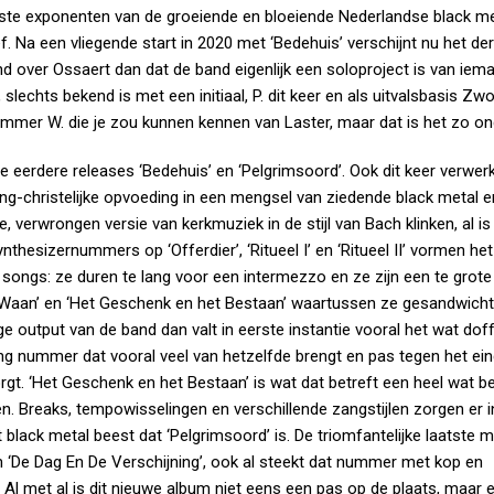
nste exponenten van de groeiende en bloeiende Nederlandse black me
. Na een vliegende start in 2020 met ‘Bedehuis’ verschijnt nu het de
end over Ossaert dan dat de band eigenlijk een soloproject is van iema
lechts bekend is met een initiaal, P. dit keer en als uitvalsbasis Zwol
mmer W. die je zou kunnen kennen van Laster, maar dat is het zo on
de eerdere releases ‘Bedehuis’ en ‘Pelgrimsoord’. Ook dit keer verwerkt
reng-christelijke opvoeding in een mengsel van ziedende black metal e
 verwrongen versie van kerkmuziek in de stijl van Bach klinken, al is 
hesizernummers op ‘Offerdier’, ‘Ritueel I’ en ‘Ritueel II’ vormen het
 songs: ze duren te lang voor een intermezzo en ze zijn een te grote 
Waan’ en ‘Het Geschenk en het Bestaan’ waartussen ze gesandwicht
output van de band dan valt in eerste instantie vooral het wat doff
lang nummer dat vooral veel van hetzelfde brengt en pas tegen het ei
t. ‘Het Geschenk en het Bestaan’ is wat dat betreft een heel wat be
 Breaks, tempowisselingen en verschillende zangstijlen zorgen er i
t black metal beest dat ‘Pelgrimsoord’ is. De triomfantelijke laatste 
 ‘De Dag En De Verschijning’, ook al steekt dat nummer met kop en
. Al met al is dit nieuwe album niet eens een pas op de plaats, maar 