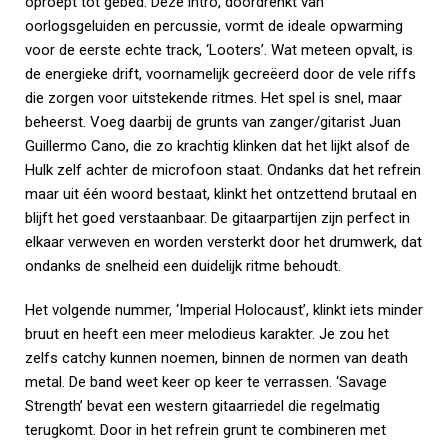
oproept tot gebed. Deze intro, doordrenkt van
oorlogsgeluiden en percussie, vormt de ideale opwarming
voor de eerste echte track, ‘Looters’. Wat meteen opvalt, is
de energieke drift, voornamelijk gecreëerd door de vele riffs
die zorgen voor uitstekende ritmes. Het spel is snel, maar
beheerst. Voeg daarbij de grunts van zanger/gitarist Juan
Guillermo Cano, die zo krachtig klinken dat het lijkt alsof de
Hulk zelf achter de microfoon staat. Ondanks dat het refrein
maar uit één woord bestaat, klinkt het ontzettend brutaal en
blijft het goed verstaanbaar. De gitaarpartijen zijn perfect in
elkaar verweven en worden versterkt door het drumwerk, dat
ondanks de snelheid een duidelijk ritme behoudt.
Het volgende nummer, ‘Imperial Holocaust’, klinkt iets minder
bruut en heeft een meer melodieus karakter. Je zou het
zelfs catchy kunnen noemen, binnen de normen van death
metal. De band weet keer op keer te verrassen. ‘Savage
Strength’ bevat een western gitaarriedel die regelmatig
terugkomt. Door in het refrein grunt te combineren met