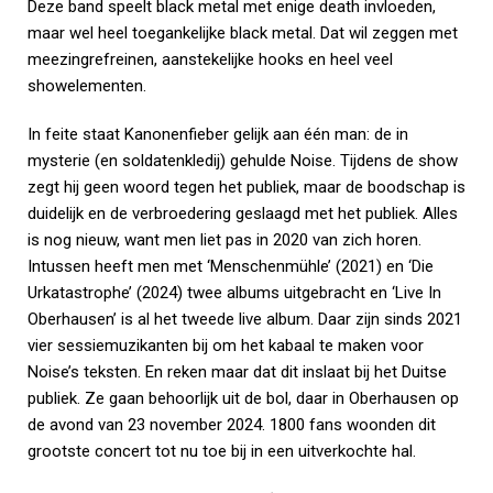
Deze band speelt black metal met enige death invloeden,
maar wel heel toegankelijke black metal. Dat wil zeggen met
meezingrefreinen, aanstekelijke hooks en heel veel
showelementen.
In feite staat Kanonenfieber gelijk aan één man: de in
mysterie (en soldatenkledij) gehulde Noise. Tijdens de show
zegt hij geen woord tegen het publiek, maar de boodschap is
duidelijk en de verbroedering geslaagd met het publiek. Alles
is nog nieuw, want men liet pas in 2020 van zich horen.
Intussen heeft men met ‘Menschenmühle’ (2021) en ‘Die
Urkatastrophe’ (2024) twee albums uitgebracht en ‘Live In
Oberhausen’ is al het tweede live album. Daar zijn sinds 2021
vier sessiemuzikanten bij om het kabaal te maken voor
Noise’s teksten. En reken maar dat dit inslaat bij het Duitse
publiek. Ze gaan behoorlijk uit de bol, daar in Oberhausen op
de avond van 23 november 2024. 1800 fans woonden dit
grootste concert tot nu toe bij in een uitverkochte hal.