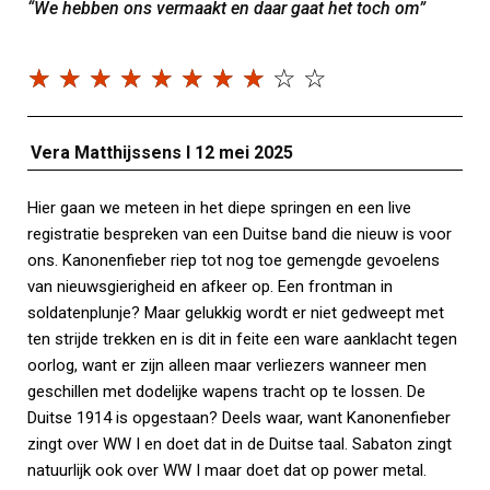
“We hebben ons vermaakt en daar gaat het toch om”
☆
☆
☆
☆
☆
☆
☆
☆
☆
☆
Vera Matthijssens I 12 mei 2025
Hier gaan we meteen in het diepe springen en een live
registratie bespreken van een Duitse band die nieuw is voor
ons. Kanonenfieber riep tot nog toe gemengde gevoelens
van nieuwsgierigheid en afkeer op. Een frontman in
soldatenplunje? Maar gelukkig wordt er niet gedweept met
ten strijde trekken en is dit in feite een ware aanklacht tegen
oorlog, want er zijn alleen maar verliezers wanneer men
geschillen met dodelijke wapens tracht op te lossen. De
Duitse 1914 is opgestaan? Deels waar, want Kanonenfieber
zingt over WW I en doet dat in de Duitse taal. Sabaton zingt
natuurlijk ook over WW I maar doet dat op power metal.