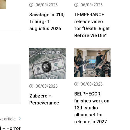
06/08/2026
06/08/2026
Savatage in 013,
TEMPERANCE
Tilburg- 1
release video
augustus 2026
for “Death: Right
Before We Die”
06/08/2026
06/08/2026
BELPHEGOR
Zubzero –
finishes work on
Perseverance
13th studio
album set for
t article
release in 2027
 – Horror