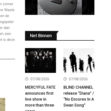
en zomer
The Waste
 en de
angspeler
er dan
en zien
Net Binnen
nt is deze
07/08/2026
07/08/2026
MERCYFUL FATE
BLIND CHANNEL
announces first
release “Diana” /
live show in
“No Encores In A
more than three
Swan Song”