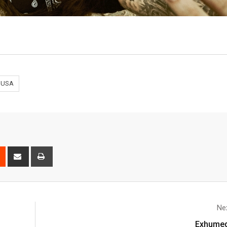
USA
Nex
Exhumed