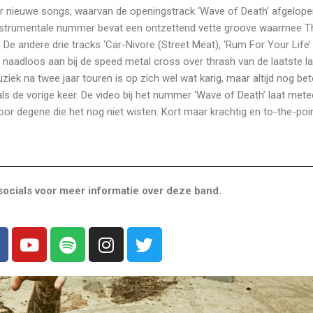
ier nieuwe songs, waarvan de openingstrack ‘Wave of Death’ afgelop
l instrumentale nummer bevat een ontzettend vette groove waarmee 
 De andere drie tracks ‘Car-Nivore (Street Meat), ‘Rum For Your Life’
na naadloos aan bij de speed metal cross over thrash van de laatste l
iek na twee jaar touren is op zich wel wat karig, maar altijd nog bet
ls de vorige keer. De video bij het nummer ‘Wave of Death’ laat mete
oor degene die het nog niet wisten. Kort maar krachtig en to-the-poi
ocials voor meer informatie over deze band.