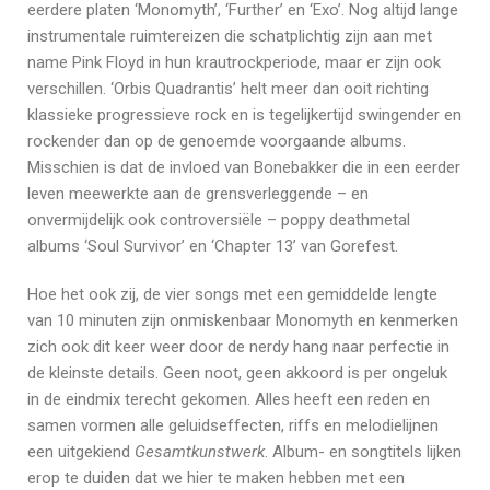
eerdere platen ‘Monomyth’, ‘Further’ en ‘Exo’. Nog altijd lange
instrumentale ruimtereizen die schatplichtig zijn aan met
name Pink Floyd in hun krautrockperiode, maar er zijn ook
verschillen. ‘Orbis Quadrantis’ helt meer dan ooit richting
klassieke progressieve rock en is tegelijkertijd swingender en
rockender dan op de genoemde voorgaande albums.
Misschien is dat de invloed van Bonebakker die in een eerder
leven meewerkte aan de grensverleggende – en
onvermijdelijk ook controversiële – poppy deathmetal
albums ‘Soul Survivor’ en ‘Chapter 13’ van Gorefest.
Hoe het ook zij, de vier songs met een gemiddelde lengte
van 10 minuten zijn onmiskenbaar Monomyth en kenmerken
zich ook dit keer weer door de nerdy hang naar perfectie in
de kleinste details. Geen noot, geen akkoord is per ongeluk
in de eindmix terecht gekomen. Alles heeft een reden en
samen vormen alle geluidseffecten, riffs en melodielijnen
een uitgekiend
Gesamtkunstwerk
. Album- en songtitels lijken
erop te duiden dat we hier te maken hebben met een