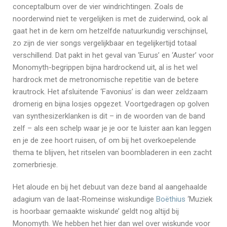
conceptalbum over de vier windrichtingen. Zoals de
noorderwind niet te vergelijken is met de zuiderwind, ook al
gaat het in de kern om hetzelfde natuurkundig verschijnsel,
zo zijn de vier songs vergelijkbaar en tegelijkertijd totaal
verschillend. Dat pakt in het geval van ‘Eurus’ en ‘Auster’ voor
Monomyth-begrippen bijna hardrockend uit, al is het wel
hardrock met de metronomische repetitie van de betere
krautrock. Het afsluitende ‘Favonius’ is dan weer zeldzaam
dromerig en bijna losjes opgezet. Voortgedragen op golven
van synthesizerklanken is dit – in de woorden van de band
zelf – als een schelp waar je je oor te luister aan kan leggen
en je de zee hoort ruisen, of om bij het overkoepelende
thema te blijven, het ritselen van boombladeren in een zacht
zomerbriesje.
Het aloude en bij het debuut van deze band al aangehaalde
adagium van de laat-Romeinse wiskundige
Boëthius
‘Muziek
is hoorbaar gemaakte wiskunde’ geldt nog altijd bij
Monomyth. We hebben het hier dan wel over wiskunde voor