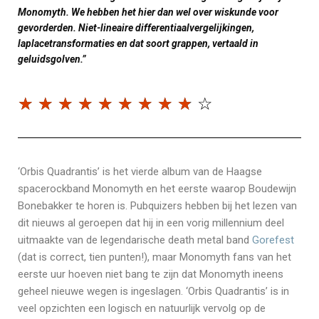
Monomyth. We hebben het hier dan wel over wiskunde voor
gevorderden. Niet-lineaire differentiaalvergelijkingen,
laplacetransformaties en dat soort grappen, vertaald in
geluidsgolven.”
☆
☆
☆
☆
☆
☆
☆
☆
☆
☆
‘Orbis Quadrantis’ is het vierde album van de Haagse
spacerockband Monomyth en het eerste waarop Boudewijn
Bonebakker te horen is. Pubquizers hebben bij het lezen van
dit nieuws al geroepen dat hij in een vorig millennium deel
uitmaakte van de legendarische death metal band
Gorefest
(dat is correct, tien punten!), maar Monomyth fans van het
eerste uur hoeven niet bang te zijn dat Monomyth ineens
geheel nieuwe wegen is ingeslagen. ‘Orbis Quadrantis’ is in
veel opzichten een logisch en natuurlijk vervolg op de