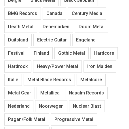
België
Black Metal
Black Sabbath
BMG Records
Canada
Century Media
Death Metal
Denemarken
Doom Metal
Duitsland
Electric Guitar
Engeland
Festival
Finland
Gothic Metal
Hardcore
Hardrock
Heavy/Power Metal
Iron Maiden
Italië
Metal Blade Records
Metalcore
Metal Gear
Metallica
Napalm Records
Nederland
Noorwegen
Nuclear Blast
Pagan/Folk Metal
Progressive Metal