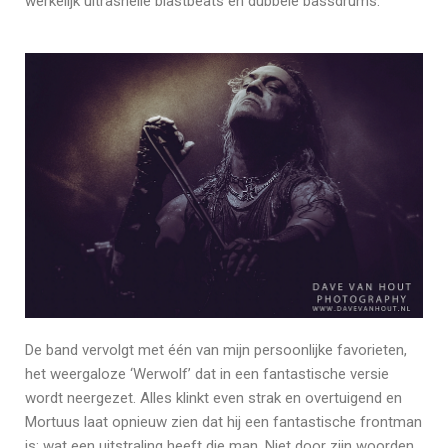
werkelijk ultrasnelle blastbeats en dubbele bassdrums.
De band vervolgt met één van mijn persoonlijke favorieten,
het weergaloze ‘Werwolf’ dat in een fantastische versie
wordt neergezet. Alles klinkt even strak en overtuigend en
Mortuus laat opnieuw zien dat hij een fantastische frontman
is: wat een uitstraling heeft die man. Niet door zijn woorden