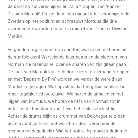
de band zo zal verschijnen en zal aftrappen met ‘Panzer
Division Marduk’. En zie daar: een minuut later verschijnen de
Zweden op het podium en schreeuwt Mortuus die drie
overheerlijke woorden door zijn microfoon: ‘Panzer Division
Marduk’!
En goedemorgen pater nog aan toe, wat razen de heren uit
de startblokken! Wervelende blastbeats en de plectrum van
Norman die razendsnel over de snaren van zijn gitaar gaan.
De tank van Marduk laat zich door niets of niemand stoppen
en met ‘Baptism By Fire’ worden we verder de wereld van
Marduk in gezogen. Wat opvalt is dat het geluid knalhard is
maar tegelijkertijd loepzuiver. We horen de uithalen en het
hijgen van Mortuus, we horen de riffs van Norman tot in
detail en de basslijnen van Devo: het klinkt fabelachtig.
Achter de drums blijkt de drummer van Belphegor te zitten
deze avond (althans, dat wordt mij door verschillende
mensen medegedeeld). Wie het ook is, hij maakt indruk met