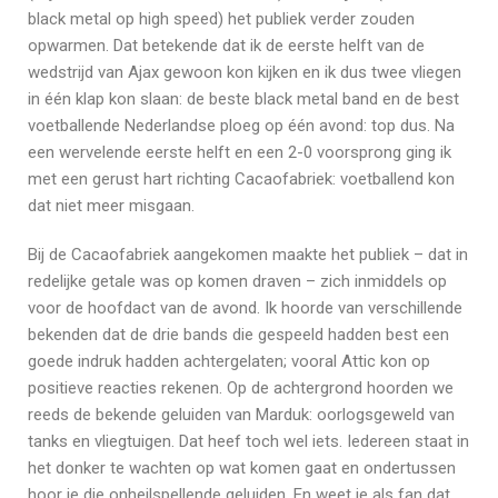
black metal op high speed) het publiek verder zouden
opwarmen. Dat betekende dat ik de eerste helft van de
wedstrijd van Ajax gewoon kon kijken en ik dus twee vliegen
in één klap kon slaan: de beste black metal band en de best
voetballende Nederlandse ploeg op één avond: top dus. Na
een wervelende eerste helft en een 2-0 voorsprong ging ik
met een gerust hart richting Cacaofabriek: voetballend kon
dat niet meer misgaan.
Bij de Cacaofabriek aangekomen maakte het publiek – dat in
redelijke getale was op komen draven – zich inmiddels op
voor de hoofdact van de avond. Ik hoorde van verschillende
bekenden dat de drie bands die gespeeld hadden best een
goede indruk hadden achtergelaten; vooral Attic kon op
positieve reacties rekenen. Op de achtergrond hoorden we
reeds de bekende geluiden van Marduk: oorlogsgeweld van
tanks en vliegtuigen. Dat heef toch wel iets. Iedereen staat in
het donker te wachten op wat komen gaat en ondertussen
hoor je die onheilspellende geluiden. En weet je als fan dat