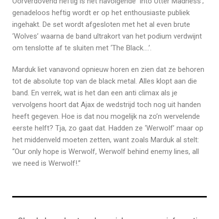
Oorverdovend heftig is het navolgende ‘Into Utter Madness’;
genadeloos heftig wordt er op het enthousiaste publiek
ingehakt. De set wordt afgesloten met het al even brute
‘Wolves’ waarna de band ultrakort van het podium verdwijnt
om tenslotte af te sluiten met ‘The Black….’.
Marduk liet vanavond opnieuw horen en zien dat ze behoren
tot de absolute top van de black metal. Alles klopt aan die
band. En verrek, wat is het dan een anti climax als je
vervolgens hoort dat Ajax de wedstrijd toch nog uit handen
heeft gegeven. Hoe is dat nou mogelijk na zo’n wervelende
eerste helft? Tja, zo gaat dat. Hadden ze ‘Werwolf’ maar op
het middenveld moeten zetten, want zoals Marduk al stelt:
“Our only hope is Werwolf, Werwolf behind enemy lines, all
we need is Werwolf!.”