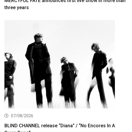
MERCYFUL FATE announces first live show in more than
three years
07/08/2026
BLIND CHANNEL release “Diana” / “No Encores In A