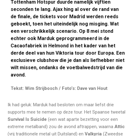
Tottenham Hotspur duurde namelijk vijftien
seconden te lang. Ajax hing al over de rand van
de finale, de tickets voor Madrid werden reeds
geboekt, toen het uiteindelijk nog misging. Wat
een verschrikkelijk scenario. Op 8 mei stond
echter ook Marduk geprogrammeerd in de
Cacaofabriek in Helmond in het kader van het
derde deel van hun Viktoria tour door Europa. Een
exclusieve clubshow die je dan als liefhebber niet
wilt missen, ondanks de voetbalwedstrijd van die
avond.
Tekst: Wim Strijbosch / Foto’s: Dave van Hout
Ik had geluk: Marduk had besloten om maar liefst drie
supports mee te nemen op deze tour. Het Spaanse tweetal
Survival Is Suicide
(een wat aparte bezetting voor een
extreme metalband) zou de avond aftrappen, waarna
Attic
(vrij traditionele metal uit Duitsland) en
Valkyria
(Zweedse