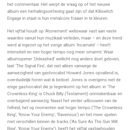
het commentaar. Het werpt de vraag op of het nieuwe
album een herhalingsoefening gaat zijn of dat Killswitch
Engage in staat is hun metalcore fraaier in te kleuren.
Het vijftal houdt op ‘Atonement’ weliswaar vast aan vaste
waardes vanuit hun muzikaal verleden, maar – en deze trend
werd al ingezet op het vorige album ‘Incarnate’ – heeft
intensiteit en een hoger tempo nog meer omarmt. Waar
albumopener ‘Unleashed’ wellicht nog anders doet geloven,
laat ‘The Signal Fire’, dat niet alleen vanwege de
aanwezigheid van gastvocalist Howard Jones opvallend is,
overduidelijk horen wat ik bedoel. Jones is overigens niet de
enige gastvocalist die je tegenkomt op het album: in ‘The
Crownless King’ is Chuck Billy (Testament) onmiskenbaar en
overtuigend aanwezig. Naast het verder uitbouwen van de
felheid, het op momenten wat hoger tempo (‘The Crownless
King’, ‘Know Your Enemy’, ‘Ravenous’) en het meer spelen
met verschillen binnen de tracks (‘As Sure As The Sun Will
Rise’, ‘Know Your Enemy’), heeft het vijftal vastgehouden