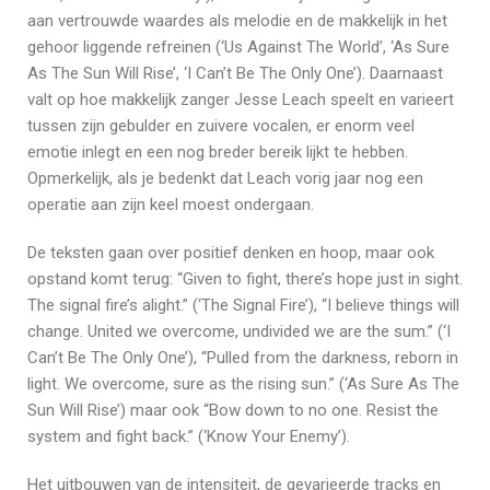
aan vertrouwde waardes als melodie en de makkelijk in het
gehoor liggende refreinen (‘Us Against The World’, ‘As Sure
As The Sun Will Rise’, ‘I Can’t Be The Only One’). Daarnaast
valt op hoe makkelijk zanger Jesse Leach speelt en varieert
tussen zijn gebulder en zuivere vocalen, er enorm veel
emotie inlegt en een nog breder bereik lijkt te hebben.
Opmerkelijk, als je bedenkt dat Leach vorig jaar nog een
operatie aan zijn keel moest ondergaan.
De teksten gaan over positief denken en hoop, maar ook
opstand komt terug: “Given to fight, there’s hope just in sight.
The signal fire’s alight.” (‘The Signal Fire’), “I believe things will
change. United we overcome, undivided we are the sum.” (‘I
Can’t Be The Only One’), “Pulled from the darkness, reborn in
light. We overcome, sure as the rising sun.” (‘As Sure As The
Sun Will Rise’) maar ook “Bow down to no one. Resist the
system and fight back.” (‘Know Your Enemy’).
Het uitbouwen van de intensiteit, de gevarieerde tracks en