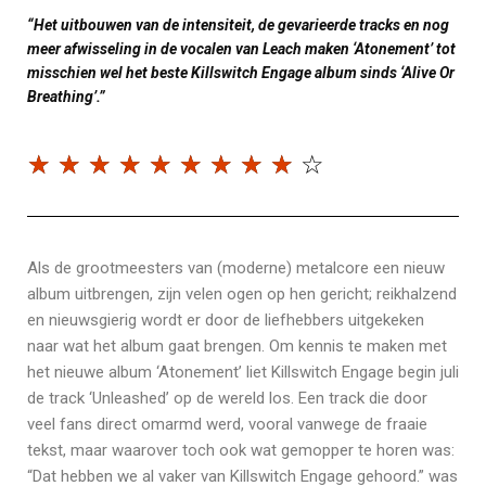
“Het uitbouwen van de intensiteit, de gevarieerde tracks en nog
meer afwisseling in de vocalen van Leach maken ‘Atonement’ tot
misschien wel het beste Killswitch Engage album sinds ‘Alive Or
Breathing’.”
☆
☆
☆
☆
☆
☆
☆
☆
☆
☆
Als de grootmeesters van (moderne) metalcore een nieuw
album uitbrengen, zijn velen ogen op hen gericht; reikhalzend
en nieuwsgierig wordt er door de liefhebbers uitgekeken
naar wat het album gaat brengen. Om kennis te maken met
het nieuwe album ‘Atonement’ liet Killswitch Engage begin juli
de track ‘Unleashed’ op de wereld los. Een track die door
veel fans direct omarmd werd, vooral vanwege de fraaie
tekst, maar waarover toch ook wat gemopper te horen was:
“Dat hebben we al vaker van Killswitch Engage gehoord.” was