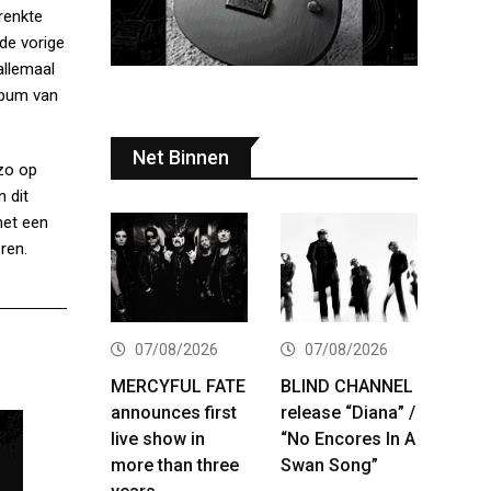
renkte
 de vorige
allemaal
lbum van
Net Binnen
 zo op
 dit
met een
ren.
07/08/2026
07/08/2026
MERCYFUL FATE
BLIND CHANNEL
announces first
release “Diana” /
live show in
“No Encores In A
more than three
Swan Song”