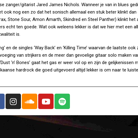
se zanger/gitarist Jared James Nichols. Wanneer je van in blues ged
 het ook nog een zo dat het sonisch allemaal een stuk beter klinkt dan
x, Stone Sour, Amon Amarth, Skindred en Steel Panther) klinkt het 
ers echt ten goede. Wat ook weleens lekker is dat we hier met een a
liteit is.
ng’ en de singles ‘Way Back’ en ‘Killing Time’ waarvan de laatste ook
oeging van strijkers en de meer dan gevoelige gitaar solo maken van
ust ‘n’ Bones’ gaat het gas er weer vol op en zijn de gelijkenissen 
anse hardrock die goed uitgevoerd altijd lekker is om naar te luiste