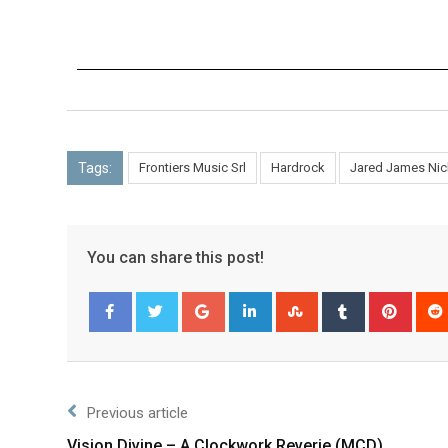
Tags:
Frontiers Music Srl
Hardrock
Jared James Nic
You can share this post!
Facebook
Twitter
Previous article
Vision Divine – A Clockwork Reverie (MCD)