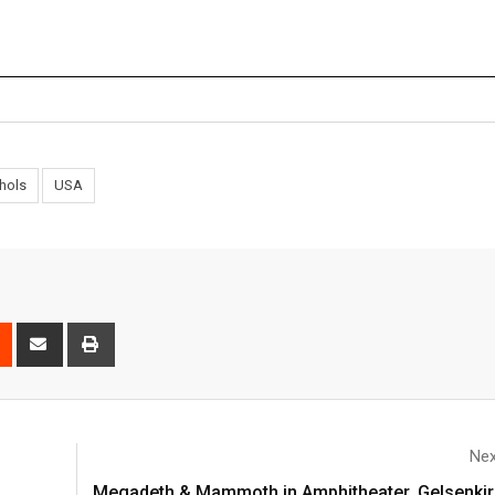
hols
USA
Nex
Megadeth & Mammoth in Amphitheater, Gelsenkir