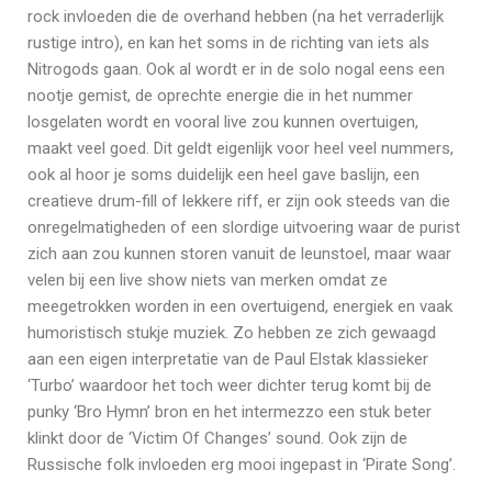
rock invloeden die de overhand hebben (na het verraderlijk
rustige intro), en kan het soms in de richting van iets als
Nitrogods gaan. Ook al wordt er in de solo nogal eens een
nootje gemist, de oprechte energie die in het nummer
losgelaten wordt en vooral live zou kunnen overtuigen,
maakt veel goed. Dit geldt eigenlijk voor heel veel nummers,
ook al hoor je soms duidelijk een heel gave baslijn, een
creatieve drum-fill of lekkere riff, er zijn ook steeds van die
onregelmatigheden of een slordige uitvoering waar de purist
zich aan zou kunnen storen vanuit de leunstoel, maar waar
velen bij een live show niets van merken omdat ze
meegetrokken worden in een overtuigend, energiek en vaak
humoristisch stukje muziek. Zo hebben ze zich gewaagd
aan een eigen interpretatie van de Paul Elstak klassieker
‘Turbo’ waardoor het toch weer dichter terug komt bij de
punky ‘Bro Hymn’ bron en het intermezzo een stuk beter
klinkt door de ‘Victim Of Changes’ sound. Ook zijn de
Russische folk invloeden erg mooi ingepast in ‘Pirate Song’.