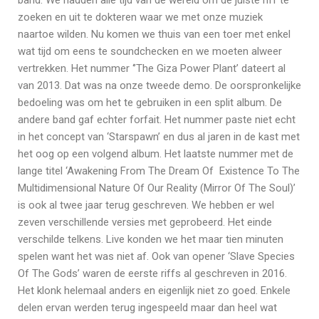
band. We hadden alle tijd van de wereld om de juiste riff te
zoeken en uit te dokteren waar we met onze muziek
naartoe wilden. Nu komen we thuis van een toer met enkel
wat tijd om eens te soundchecken en we moeten alweer
vertrekken. Het nummer ‘’The Giza Power Plant’ dateert al
van 2013. Dat was na onze tweede demo. De oorspronkelijke
bedoeling was om het te gebruiken in een split album. De
andere band gaf echter forfait. Het nummer paste niet echt
in het concept van ‘Starspawn’ en dus al jaren in de kast met
het oog op een volgend album. Het laatste nummer met de
lange titel ‘Awakening From The Dream Of Existence To The
Multidimensional Nature Of Our Reality (Mirror Of The Soul)’
is ook al twee jaar terug geschreven. We hebben er wel
zeven verschillende versies met geprobeerd. Het einde
verschilde telkens. Live konden we het maar tien minuten
spelen want het was niet af. Ook van opener ‘Slave Species
Of The Gods’ waren de eerste riffs al geschreven in 2016.
Het klonk helemaal anders en eigenlijk niet zo goed. Enkele
delen ervan werden terug ingespeeld maar dan heel wat