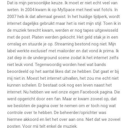
Dat is mijn persoonlijke keuze. Ik moet er niet echt veel van
weten. In 2004 kwam ik op MySpace met heel wat foto’s. In
2007 heb ik dat allemaal gewist. In het huidige tijdperk, wordt
internet dagelijks gebruikt maar het is niet mijn stijl. Toen ik in
de muziek terecht kwam, werden er nog tapes uitgewisseld
met de post. Platen werden gekocht. Het geld stak je in een
omslag en stuurde je op. Streaming bestond nog niet. Mijn
label werkte exclusief met mailorder en dat vond ik prima. Ik
zat diep in de underground scene zodat ik het internet zelfs
niet leuk vond. Tegenwoordig worden heel wat bands
beoordeeld op het aantal likes dat ze hebben. Dat gaat er bij
mij niet in. Moest het internet uitvallen, het zou me echt niet
kunnen schelen. Er bestaat ook nog een leven naast het
internet. Nu hebben we wel onze eigen Facebook pagina. Die
werd opgericht door een fan. Maar er kwam zoveel op, dat
we besloten de pagina over te nemen om er toch nog wat
controle over te hebben. De beheerder/oprichter was
hiermee akkoord en liet het over aan ons. Niet dat we zoveel
posten. Voor mij telt enkel de muziek.