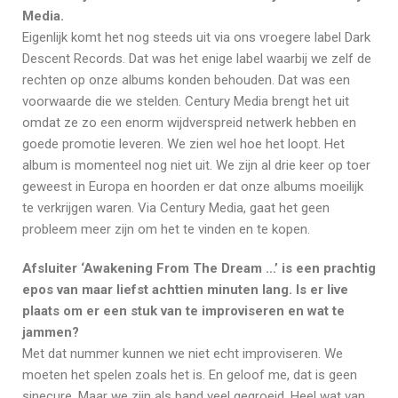
Media.
Eigenlijk komt het nog steeds uit via ons vroegere label Dark
Descent Records. Dat was het enige label waarbij we zelf de
rechten op onze albums konden behouden. Dat was een
voorwaarde die we stelden. Century Media brengt het uit
omdat ze zo een enorm wijdverspreid netwerk hebben en
goede promotie leveren. We zien wel hoe het loopt. Het
album is momenteel nog niet uit. We zijn al drie keer op toer
geweest in Europa en hoorden er dat onze albums moeilijk
te verkrijgen waren. Via Century Media, gaat het geen
probleem meer zijn om het te vinden en te kopen.
Afsluiter ‘Awakening From The Dream …’ is een prachtig
epos van maar liefst achttien minuten lang. Is er live
plaats om er een stuk van te improviseren en wat te
jammen?
Met dat nummer kunnen we niet echt improviseren. We
moeten het spelen zoals het is. En geloof me, dat is geen
sinecure. Maar we zijn als band veel gegroeid. Heel wat van