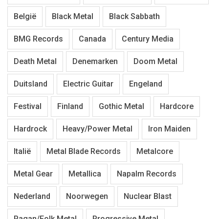
België
Black Metal
Black Sabbath
BMG Records
Canada
Century Media
Death Metal
Denemarken
Doom Metal
Duitsland
Electric Guitar
Engeland
Festival
Finland
Gothic Metal
Hardcore
Hardrock
Heavy/Power Metal
Iron Maiden
Italië
Metal Blade Records
Metalcore
Metal Gear
Metallica
Napalm Records
Nederland
Noorwegen
Nuclear Blast
Pagan/Folk Metal
Progressive Metal