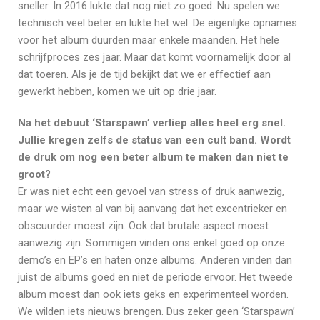
sneller. In 2016 lukte dat nog niet zo goed. Nu spelen we
technisch veel beter en lukte het wel. De eigenlijke opnames
voor het album duurden maar enkele maanden. Het hele
schrijfproces zes jaar. Maar dat komt voornamelijk door al
dat toeren. Als je de tijd bekijkt dat we er effectief aan
gewerkt hebben, komen we uit op drie jaar.
Na het debuut ‘Starspawn’ verliep alles heel erg snel.
Jullie kregen zelfs de status van een cult band. Wordt
de druk om nog een beter album te maken dan niet te
groot?
Er was niet echt een gevoel van stress of druk aanwezig,
maar we wisten al van bij aanvang dat het excentrieker en
obscuurder moest zijn. Ook dat brutale aspect moest
aanwezig zijn. Sommigen vinden ons enkel goed op onze
demo’s en EP’s en haten onze albums. Anderen vinden dan
juist de albums goed en niet de periode ervoor. Het tweede
album moest dan ook iets geks en experimenteel worden.
We wilden iets nieuws brengen. Dus zeker geen ‘Starspawn’