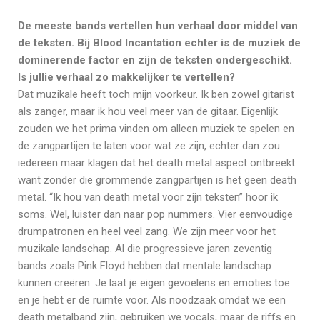
De meeste bands vertellen hun verhaal door middel van
de teksten. Bij Blood Incantation echter is de muziek de
dominerende factor en zijn de teksten ondergeschikt.
Is jullie verhaal zo makkelijker te vertellen?
Dat muzikale heeft toch mijn voorkeur. Ik ben zowel gitarist
als zanger, maar ik hou veel meer van de gitaar. Eigenlijk
zouden we het prima vinden om alleen muziek te spelen en
de zangpartijen te laten voor wat ze zijn, echter dan zou
iedereen maar klagen dat het death metal aspect ontbreekt
want zonder die grommende zangpartijen is het geen death
metal. “Ik hou van death metal voor zijn teksten” hoor ik
soms. Wel, luister dan naar pop nummers. Vier eenvoudige
drumpatronen en heel veel zang. We zijn meer voor het
muzikale landschap. Al die progressieve jaren zeventig
bands zoals Pink Floyd hebben dat mentale landschap
kunnen creëren. Je laat je eigen gevoelens en emoties toe
en je hebt er de ruimte voor. Als noodzaak omdat we een
death metalband zijn, gebruiken we vocals, maar de riffs en