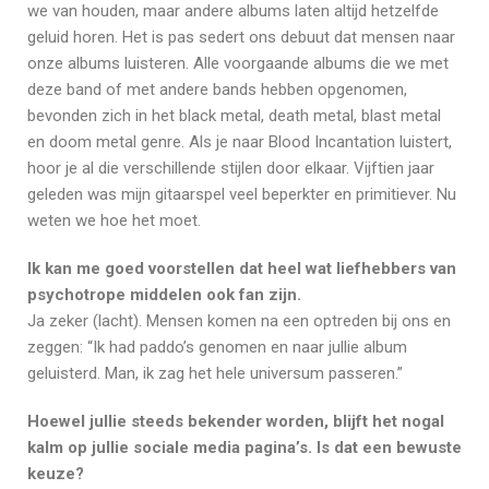
we van houden, maar andere albums laten altijd hetzelfde
geluid horen. Het is pas sedert ons debuut dat mensen naar
onze albums luisteren. Alle voorgaande albums die we met
deze band of met andere bands hebben opgenomen,
bevonden zich in het black metal, death metal, blast metal
en doom metal genre. Als je naar Blood Incantation luistert,
hoor je al die verschillende stijlen door elkaar. Vijftien jaar
geleden was mijn gitaarspel veel beperkter en primitiever. Nu
weten we hoe het moet.
Ik kan me goed voorstellen dat heel wat liefhebbers van
psychotrope middelen ook fan zijn.
Ja zeker (lacht). Mensen komen na een optreden bij ons en
zeggen: “Ik had paddo’s genomen en naar jullie album
geluisterd. Man, ik zag het hele universum passeren.”
Hoewel jullie steeds bekender worden, blijft het nogal
kalm op jullie sociale media pagina’s. Is dat een bewuste
keuze?