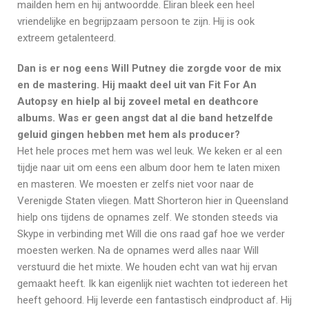
mailden hem en hij antwoordde. Eliran bleek een heel
vriendelijke en begrijpzaam persoon te zijn. Hij is ook
extreem getalenteerd.
Dan is er nog eens Will Putney die zorgde voor de mix
en de mastering. Hij maakt deel uit van Fit For An
Autopsy en hielp al bij zoveel metal en deathcore
albums. Was er geen angst dat al die band hetzelfde
geluid gingen hebben met hem als producer?
Het hele proces met hem was wel leuk. We keken er al een
tijdje naar uit om eens een album door hem te laten mixen
en masteren. We moesten er zelfs niet voor naar de
Verenigde Staten vliegen. Matt Shorteron hier in Queensland
hielp ons tijdens de opnames zelf. We stonden steeds via
Skype in verbinding met Will die ons raad gaf hoe we verder
moesten werken. Na de opnames werd alles naar Will
verstuurd die het mixte. We houden echt van wat hij ervan
gemaakt heeft. Ik kan eigenlijk niet wachten tot iedereen het
heeft gehoord. Hij leverde een fantastisch eindproduct af. Hij