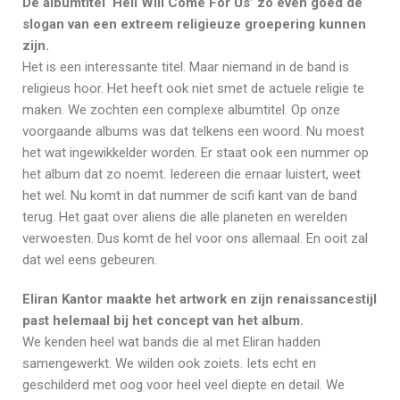
De albumtitel ‘Hell Will Come For Us’ zo even goed de
slogan van een extreem religieuze groepering kunnen
zijn.
Het is een interessante titel. Maar niemand in de band is
religieus hoor. Het heeft ook niet smet de actuele religie te
maken. We zochten een complexe albumtitel. Op onze
voorgaande albums was dat telkens een woord. Nu moest
het wat ingewikkelder worden. Er staat ook een nummer op
het album dat zo noemt. Iedereen die ernaar luistert, weet
het wel. Nu komt in dat nummer de scifi kant van de band
terug. Het gaat over aliens die alle planeten en werelden
verwoesten. Dus komt de hel voor ons allemaal. En ooit zal
dat wel eens gebeuren.
Eliran Kantor maakte het artwork en zijn renaissancestijl
past helemaal bij het concept van het album.
We kenden heel wat bands die al met Eliran hadden
samengewerkt. We wilden ook zoiets. Iets echt en
geschilderd met oog voor heel veel diepte en detail. We