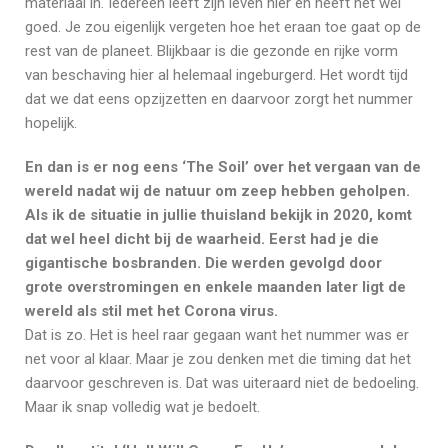
materiaal in. Iedereen leeft zijn leven hier en heeft het wel
goed. Je zou eigenlijk vergeten hoe het eraan toe gaat op de
rest van de planeet. Blijkbaar is die gezonde en rijke vorm
van beschaving hier al helemaal ingeburgerd. Het wordt tijd
dat we dat eens opzijzetten en daarvoor zorgt het nummer
hopelijk.
En dan is er nog eens ‘The Soil’ over het vergaan van de
wereld nadat wij de natuur om zeep hebben geholpen.
Als ik de situatie in jullie thuisland bekijk in 2020, komt
dat wel heel dicht bij de waarheid. Eerst had je die
gigantische bosbranden. Die werden gevolgd door
grote overstromingen en enkele maanden later ligt de
wereld als stil met het Corona virus.
Dat is zo. Het is heel raar gegaan want het nummer was er
net voor al klaar. Maar je zou denken met die timing dat het
daarvoor geschreven is. Dat was uiteraard niet de bedoeling.
Maar ik snap volledig wat je bedoelt.