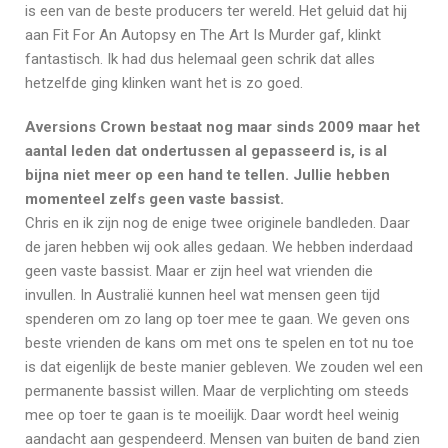
is een van de beste producers ter wereld. Het geluid dat hij
aan Fit For An Autopsy en The Art Is Murder gaf, klinkt
fantastisch. Ik had dus helemaal geen schrik dat alles
hetzelfde ging klinken want het is zo goed.
Aversions Crown bestaat nog maar sinds 2009 maar het
aantal leden dat ondertussen al gepasseerd is, is al
bijna niet meer op een hand te tellen. Jullie hebben
momenteel zelfs geen vaste bassist.
Chris en ik zijn nog de enige twee originele bandleden. Daar
de jaren hebben wij ook alles gedaan. We hebben inderdaad
geen vaste bassist. Maar er zijn heel wat vrienden die
invullen. In Australië kunnen heel wat mensen geen tijd
spenderen om zo lang op toer mee te gaan. We geven ons
beste vrienden de kans om met ons te spelen en tot nu toe
is dat eigenlijk de beste manier gebleven. We zouden wel een
permanente bassist willen. Maar de verplichting om steeds
mee op toer te gaan is te moeilijk. Daar wordt heel weinig
aandacht aan gespendeerd. Mensen van buiten de band zien