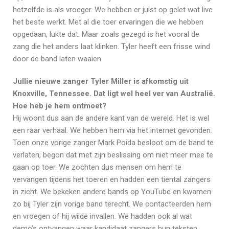
hetzelfde is als vroeger. We hebben er juist op gelet wat live
het beste werkt. Met al die toer ervaringen die we hebben
opgedaan, lukte dat. Maar zoals gezegd is het vooral de
zang die het anders laat klinken. Tyler heeft een frisse wind
door de band laten waaien.
Jullie nieuwe zanger Tyler Miller is afkomstig uit
Knoxville, Tennessee. Dat ligt wel heel ver van Australië.
Hoe heb je hem ontmoet?
Hij woont dus aan de andere kant van de wereld. Het is wel
een raar verhaal. We hebben hem via het internet gevonden.
Toen onze vorige zanger Mark Poida besloot om de band te
verlaten, begon dat met zijn beslissing om niet meer mee te
gaan op toer. We zochten dus mensen om hem te
vervangen tijdens het toeren en hadden een tiental zangers
in zicht. We bekeken andere bands op YouTube en kwamen
zo bij Tyler zijn vorige band terecht. We contacteerden hem
en vroegen of hij wilde invallen. We hadden ook al wat
demo’s ontvangen waar kandidaat zangers hun teksten