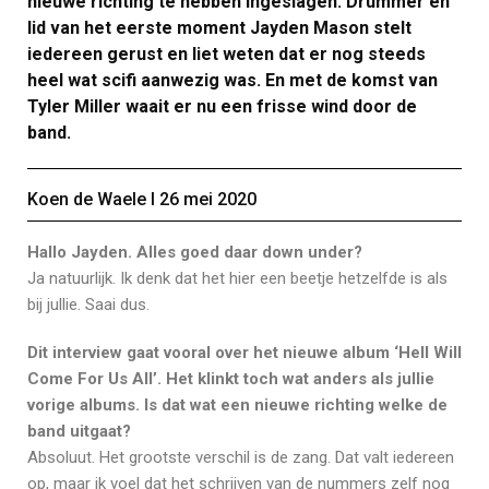
nieuwe richting te hebben ingeslagen. Drummer en
lid van het eerste moment Jayden Mason stelt
iedereen gerust en liet weten dat er nog steeds
heel wat scifi aanwezig was. En met de komst van
Tyler Miller waait er nu een frisse wind door de
band.
Koen de Waele Ι 26 mei 2020
Hallo Jayden. Alles goed daar down under?
Ja natuurlijk. Ik denk dat het hier een beetje hetzelfde is als
bij jullie. Saai dus.
Dit interview gaat vooral over het nieuwe album ‘Hell Will
Come For Us All’. Het klinkt toch wat anders als jullie
vorige albums. Is dat wat een nieuwe richting welke de
band uitgaat?
Absoluut. Het grootste verschil is de zang. Dat valt iedereen
op, maar ik voel dat het schrijven van de nummers zelf nog