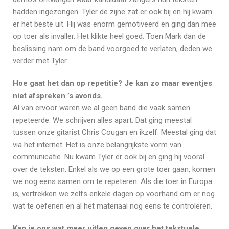
hadden ingezongen. Tyler de zijne zat er ook bij en hij kwam
er het beste uit. Hij was enorm gemotiveerd en ging dan mee
op toer als invaller. Het klikte heel goed. Toen Mark dan de
beslissing nam om de band voorgoed te verlaten, deden we
verder met Tyler.
Hoe gaat het dan op repetitie? Je kan zo maar eventjes
niet afspreken ’s avonds.
Al van ervoor waren we al geen band die vaak samen
repeteerde. We schrijven alles apart. Dat ging meestal
tussen onze gitarist Chris Cougan en ikzelf. Meestal ging dat
via het internet. Het is onze belangrijkste vorm van
communicatie. Nu kwam Tyler er ook bij en ging hij vooral
over de teksten. Enkel als we op een grote toer gaan, komen
we nog eens samen om te repeteren. Als die toer in Europa
is, vertrekken we zelfs enkele dagen op voorhand om er nog
wat te oefenen en al het materiaal nog eens te controleren.
Kan je ons wat meer uitleg geven over het tekstuele