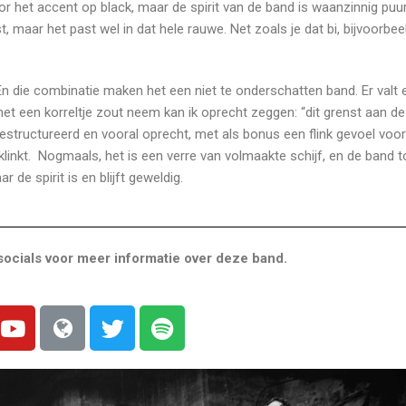
 het accent op black, maar de spirit van de band is waanzinnig puur i
st, maar het past wel in dat hele rauwe. Net zoals je dat bi, bijvoorbe
 En die combinatie maken het een niet te onderschatten band. Er valt
et een korreltje zout neem kan ik oprecht zeggen: “dit grenst aan d
gestructureerd en vooral oprecht, met als bonus een flink gevoel voor
linkt. Nogmaals, het is een verre van volmaakte schijf, en de band 
 de spirit is en blijft geweldig.
ocials voor meer informatie over deze band.