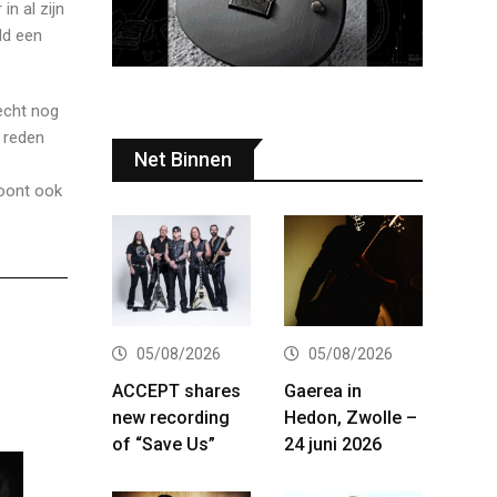
n al zijn
eld een
 echt nog
e reden
Net Binnen
toont ook
05/08/2026
05/08/2026
ACCEPT shares
Gaerea in
new recording
Hedon, Zwolle –
of “Save Us”
24 juni 2026