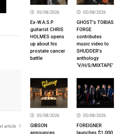
05/08/2026
05/08/2026
Ex-W.A.S.P.
GHOST’s TOBIAS
guitarist CHRIS
FORGE
HOLMES opens
contributes
up about his
music video to
prostate cancer
SHUDDER’s
battle
anthology
‘V/H/S/MIXTAPE’
05/08/2026
05/08/2026
GIBSON
FOREIGNER
t article
announces
launches $1,000