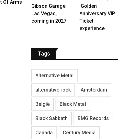
t Of Arms
Gibson Garage
‘Golden
Las Vegas,
Anniversary VIP
coming in 2027
Ticket’
experience
Tags
Alternative Metal
alternative rock
Amsterdam
België
Black Metal
Black Sabbath
BMG Records
Canada
Century Media