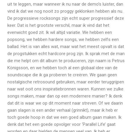
uit te leggen, maar wanneer ik nu naar de demo’s luister, dan
vind ik dat we nog nooit zo proggy geklonken hebben als nu.
De progressieve rocksongs zijn echt super progressief deze
keer. Dat is het grootste verschil, maar ik vind dat het
evenwicht goed zit. Ik wil altijd variatie. We hebben een
popsong, we hebben hardere songs, we hebben zelfs een
ballad. Het is van alles wat, maar wat het meest opvalt is dat
de progstukken echt hardcore prog zijn. Ik sprak met de man
die me helpt om dit album te produceren, zijn naam is Petrus
Königsson, en we hebben toch al een globaal idee van de
soundscape die ik ga proberen te creëren. We gaan geen
nostalgische retrosound gebruiken, maar eerder teruggrijpen
naar wat ooit ons inspiratiebronnen waren. Kunnen we zulke
songs maken, maar dan op een modernere manier? Ik denk
dat dit is waar we op dit moment naar streven. Of we daarin
gaan slagen is een ander verhaal (grinnikt), maar ik heb er
toch goede hoop in dat we een goed album gaan maken. Ik
denk dat het een goede opvolger voor ‘Parallel Life’ gaat
worden en daar hielden de mensen veel van. Ik heb er