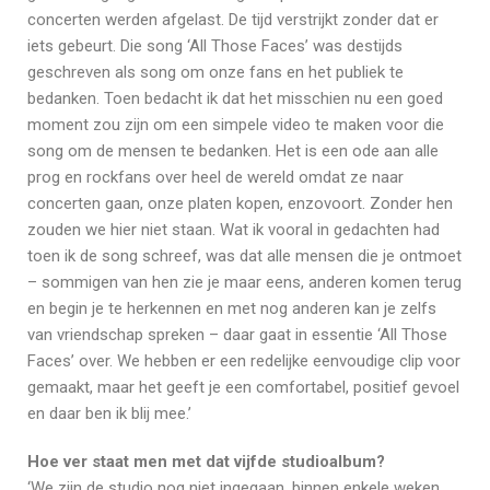
concerten werden afgelast. De tijd verstrijkt zonder dat er
iets gebeurt. Die song ‘All Those Faces’ was destijds
geschreven als song om onze fans en het publiek te
bedanken. Toen bedacht ik dat het misschien nu een goed
moment zou zijn om een simpele video te maken voor die
song om de mensen te bedanken. Het is een ode aan alle
prog en rockfans over heel de wereld omdat ze naar
concerten gaan, onze platen kopen, enzovoort. Zonder hen
zouden we hier niet staan. Wat ik vooral in gedachten had
toen ik de song schreef, was dat alle mensen die je ontmoet
– sommigen van hen zie je maar eens, anderen komen terug
en begin je te herkennen en met nog anderen kan je zelfs
van vriendschap spreken – daar gaat in essentie ‘All Those
Faces’ over. We hebben er een redelijke eenvoudige clip voor
gemaakt, maar het geeft je een comfortabel, positief gevoel
en daar ben ik blij mee.’
Hoe ver staat men met dat vijfde studioalbum?
‘We zijn de studio nog niet ingegaan, binnen enkele weken