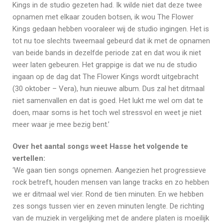
Kings in de studio gezeten had. Ik wilde niet dat deze twee
opnamen met elkaar zouden botsen, ik wou The Flower
Kings gedaan hebben vooraleer wij de studio ingingen. Het is
tot nu toe slechts tweemaal gebeurd dat ik met de opnamen
van beide bands in dezelfde periode zat en dat wou ik niet
weer laten gebeuren. Het grappige is dat we nu de studio
ingaan op de dag dat The Flower Kings wordt uitgebracht
(30 oktober – Vera), hun nieuwe album. Dus zal het ditmaal
niet samenvallen en dat is goed. Het lukt me wel om dat te
doen, maar soms is het toch wel stressvol en weet je niet
meer waar je mee bezig bent.’
Over het aantal songs weet Hasse het volgende te
vertellen:
‘We gaan tien songs opnemen. Aangezien het progressieve
rock betreft, houden mensen van lange tracks en zo hebben
we er ditmaal wel vier. Rond de tien minuten. En we hebben
zes songs tussen vier en zeven minuten lengte. De richting
van de muziek in vergelijking met de andere platen is moeilijk