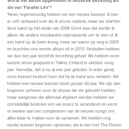
Wordt het album opgenomen in dezelfde bezetting als
die van ‘Parallel Life’?
‘Neen, tegenwoordig hebben we een nieuwe bassist. Ik ben
er zelf verbaasd over als ik erover nadenk, maar we startten
deze band op het einde van 2008. Eerst was dat eerder ik
alleen die andere muzikanten uitprobeerde om te zien of ik
een band op de been kreeg, maar we waren op weg in 2009
en brachten ons eerste album uit in 2010. Sindsdien hebben
we dus tien jaar dezelfde bezetting gehad. We hebben onze
laatste show gespeeld in Tallinn, Estland in oktober vorig
jaar. Hemeltje, dat is nu al een jaar geleden. In ieder geval,
onze bassist besloot toen dat hij de band wou verlaten. We
hebben een nieuwe bassist sinds januari dit jaar. We zijn dan
beginnen oefenen voor de shows die we geboekt hadden,
maar aangezien die allemaal afgelast werden hebben we
onmiddellijk besloten om van koers te veranderen en eerst
te werken aan het completeren van de nieuwe songs om
alles klaar te maken voor de opnamen. We hadden nog
eerder kunnen beginnen opnemen, als ik niet met The Flower