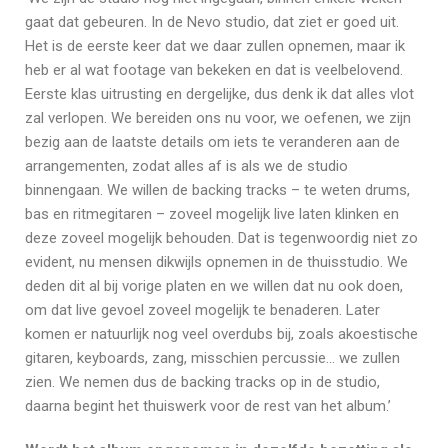
gaat dat gebeuren. In de Nevo studio, dat ziet er goed uit.
Het is de eerste keer dat we daar zullen opnemen, maar ik
heb er al wat footage van bekeken en dat is veelbelovend.
Eerste klas uitrusting en dergelijke, dus denk ik dat alles vlot
zal verlopen. We bereiden ons nu voor, we oefenen, we zijn
bezig aan de laatste details om iets te veranderen aan de
arrangementen, zodat alles af is als we de studio
binnengaan. We willen de backing tracks – te weten drums,
bas en ritmegitaren – zoveel mogelijk live laten klinken en
deze zoveel mogelijk behouden. Dat is tegenwoordig niet zo
evident, nu mensen dikwijls opnemen in de thuisstudio. We
deden dit al bij vorige platen en we willen dat nu ook doen,
om dat live gevoel zoveel mogelijk te benaderen. Later
komen er natuurlijk nog veel overdubs bij, zoals akoestische
gitaren, keyboards, zang, misschien percussie… we zullen
zien. We nemen dus de backing tracks op in de studio,
daarna begint het thuiswerk voor de rest van het album.’