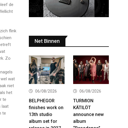
bleef de
ellicht
ich flink
schien
Net Binnen
betreft
wat
rk. Zo
 nagels
e wel wat
aak niet
06/08/2026
06/08/2026
als het
r te
BELPHEGOR
TURMION
 laat
finishes work on
KÄTILÖT
n te
13th studio
announce new
album set for
album