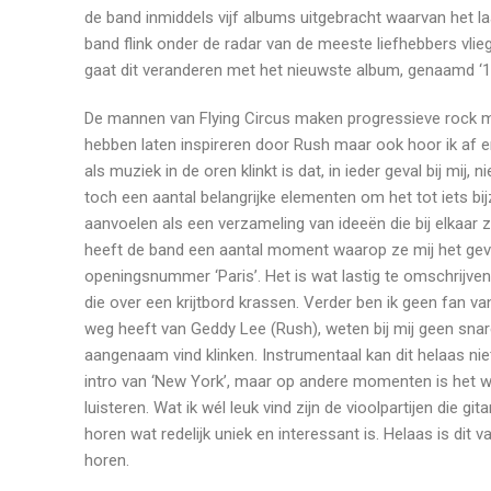
de band inmiddels vijf albums uitgebracht waarvan het laa
band flink onder de radar van de meeste liefhebbers vlie
gaat dit veranderen met het nieuwste album, genaamd ‘1
De mannen van Flying Circus maken progressieve rock met
hebben laten inspireren door Rush maar ook hoor ik af
als muziek in de oren klinkt is dat, in ieder geval bij mij,
toch een aantal belangrijke elementen om het tot iets bi
aanvoelen als een verzameling van ideeën die bij elkaar zi
heeft de band een aantal moment waarop ze mij het gevo
openingsnummer ‘Paris’. Het is wat lastig te omschrijven 
die over een krijtbord krassen. Verder ben ik geen fan va
weg heeft van Geddy Lee (Rush), weten bij mij geen snare
aangenaam vind klinken. Instrumentaal kan dit helaas ni
intro van ‘New York’, maar op andere momenten is het w
luisteren. Wat ik wél leuk vind zijn de vioolpartijen die 
horen wat redelijk uniek en interessant is. Helaas is dit 
horen.