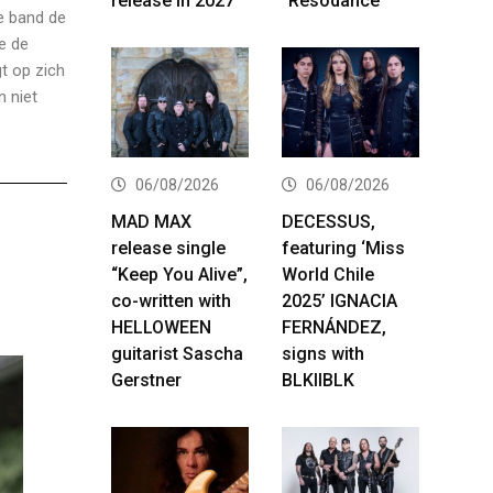
release in 2027
“Resodance”
de band de
e de
t op zich
n niet
06/08/2026
06/08/2026
MAD MAX
DECESSUS,
release single
featuring ‘Miss
“Keep You Alive”,
World Chile
co-written with
2025’ IGNACIA
HELLOWEEN
FERNÁNDEZ,
guitarist Sascha
signs with
Gerstner
BLKIIBLK