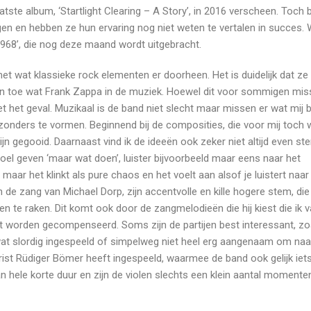
tste album, ‘Startlight Clearing – A Story’, in 2016 verscheen. Toch 
gen en hebben ze hun ervaring nog niet weten te vertalen in succes. W
968’, die nog deze maand wordt uitgebracht.
 wat klassieke rock elementen er doorheen. Het is duidelijk dat ze z
 en toe wat Frank Zappa in de muziek. Hoewel dit voor sommigen mis
 niet het geval. Muzikaal is de band niet slecht maar missen er wat mij 
jzonders te vormen. Beginnend bij de composities, die voor mij toch 
jn gegooid. Daarnaast vind ik de ideeën ook zeker niet altijd even ste
el geven ‘maar wat doen’, luister bijvoorbeeld maar eens naar het
maar het klinkt als pure chaos en het voelt aan alsof je luistert naar
n de zang van Michael Dorp, zijn accentvolle en kille hogere stem, di
n te raken. Dit komt ook door de zangmelodieën die hij kiest die ik v
et worden gecompenseerd. Soms zijn de partijen best interessant, zo
at slordig ingespeeld of simpelweg niet heel erg aangenaam om naa
gitarist Rüdiger Bömer heeft ingespeeld, waarmee de band ook gelijk iets
van hele korte duur en zijn de violen slechts een klein aantal momente