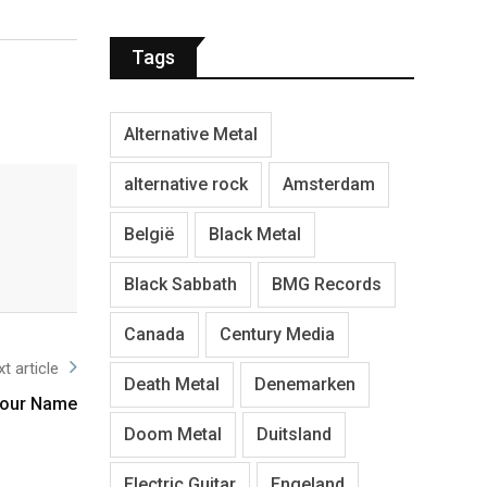
Tags
Alternative Metal
alternative rock
Amsterdam
België
Black Metal
Black Sabbath
BMG Records
Canada
Century Media
t article
Death Metal
Denemarken
Your Name
Doom Metal
Duitsland
Electric Guitar
Engeland