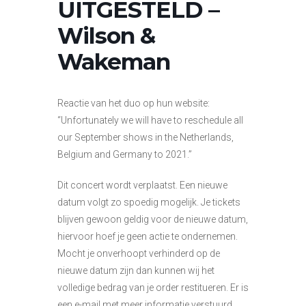
UITGESTELD –
Wilson &
Wakeman
Reactie van het duo op hun website:
“Unfortunately we will have to reschedule all
our September shows in the Netherlands,
Belgium and Germany to 2021.”
Dit concert wordt verplaatst. Een nieuwe
datum volgt zo spoedig mogelijk. Je tickets
blijven gewoon geldig voor de nieuwe datum,
hiervoor hoef je geen actie te ondernemen.
Mocht je onverhoopt verhinderd op de
nieuwe datum zijn dan kunnen wij het
volledige bedrag van je order restitueren. Er is
een e-mail met meer informatie verstuurd