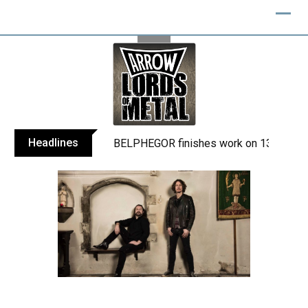
Skip
to
content
Headlines
BELPHEGOR finishes work on 13th studio