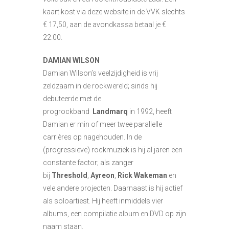
kaart kost via deze website in de VVK slechts
€ 17,50, aan de avondkassa betaal je €
22.00.
DAMIAN WILSON
Damian Wilson’s veelzijdigheid is vrij
zeldzaam in de rockwereld;
sinds hij
debuteerde met de
progrockband
Landmarq
in 1992, heeft
Damian er min of meer twee parallelle
carrières op nagehouden.
In de
(progressieve) rockmuziek is hij al jaren een
constante factor;
als zanger
bij
Threshold
,
Ayreon
,
Rick Wakeman
en
vele andere projecten.
Daarnaast is hij actief
als soloartiest. Hij heeft inmiddels vier
albums, een compilatie album en DVD op zijn
naam staan.