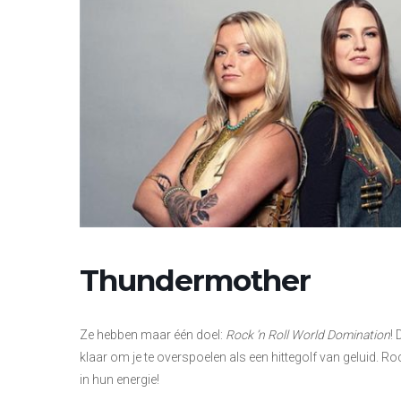
Thundermother
Ze hebben maar één doel:
Rock ’n Roll World Domination
!
klaar om je te overspoelen als een hittegolf van geluid. R
in hun energie!