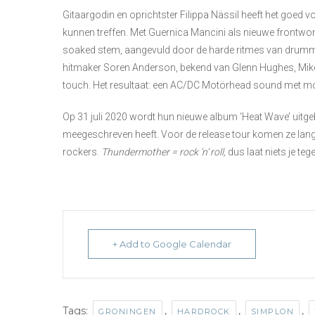
Gitaargodin en oprichtster Filippa Nässil heeft het goed v
kunnen treffen. Met Guernica Mancini als nieuwe frontw
soaked stem, aangevuld door de harde ritmes van drum
hitmaker Soren Anderson, bekend van Glenn Hughes, Mike
touch. Het resultaat: een AC/DC Motörhead sound met mod
Op 31 juli 2020 wordt hun nieuwe album ‘Heat Wave’ uitgeb
meegeschreven heeft. Voor de release tour komen ze lang
rockers.
Thundermother = rock ’n’ roll,
dus laat niets je te
+ Add to Google Calendar
Tags:
,
,
,
GRONINGEN
HARDROCK
SIMPLON