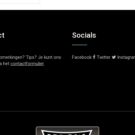
ct
Socials
pmerkingen? Tips? Je kunt ons
Facebook
Twitter
Instagr
ia het
contactformulier
.