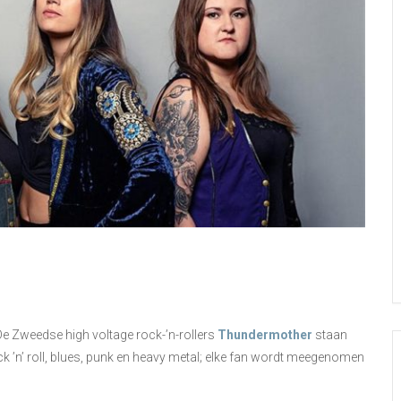
 De Zweedse high voltage rock-’n-rollers
Thundermother
staan
ock ’n’ roll, blues, punk en heavy metal; elke fan wordt meegenomen