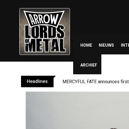
Skip
to
content
HOME
NIEUWS
INT
ARCHIEF
Headlines
MERCYFUL FATE announces first l