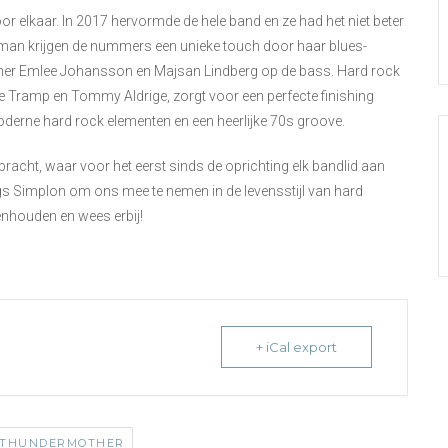
oor elkaar. In 2017 hervormde de hele band en ze had het niet beter
oman krijgen de nummers een unieke touch door haar blues-
mer Emlee Johansson en Majsan Lindberg op de bass. Hard rock
 Tramp en Tommy Aldrige, zorgt voor een perfecte finishing
erne hard rock elementen en een heerlijke 70s groove.
racht, waar voor het eerst sinds de oprichting elk bandlid aan
s Simplon om ons mee te nemen in de levensstijl van hard
genhouden en wees erbij!
+ iCal export
THUNDERMOTHER