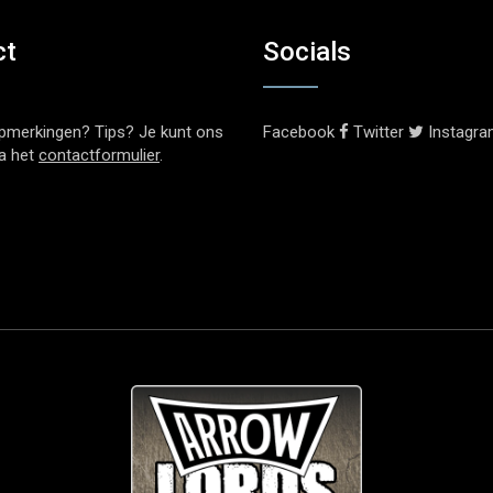
ct
Socials
pmerkingen? Tips? Je kunt ons
Facebook
Twitter
Instagr
ia het
contactformulier
.