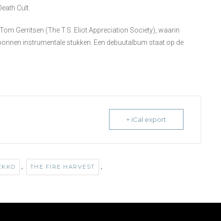
eath Cult.
Tom Gerritsen (The T.S. Eliot Appreciation Society), waarin
ponnen instrumentale stukken. Een debuutalbum staat op de
+ iCal export
,
,
EKKO
THE FIRE HARVEST