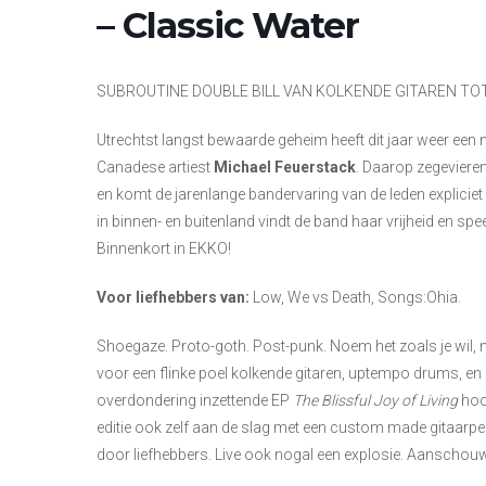
– Classic Water
SUBROUTINE DOUBLE BILL VAN KOLKENDE GITAREN T
Utrechtst langst bewaarde geheim heeft dit jaar weer een
Canadese artiest
Michael Feuerstack
. Daarop zegevieren
en komt de jarenlange bandervaring van de leden explici
in binnen- en buitenland vindt de band haar vrijheid en sp
Binnenkort in EKKO!
Voor liefhebbers van:
Low, We vs Death, Songs:Ohia.
Shoegaze. Proto-goth. Post-punk. Noem het zoals je wil,
voor een flinke poel kolkende gitaren, uptempo drums, en 
overdondering inzettende EP
The Blissful Joy of Living
hoo
editie ook zelf aan de slag met een custom made gitaarpeda
door liefhebbers. Live ook nogal een explosie. Aanschouw 