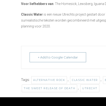
Voor liefhebbers van
: The Homesick, Lewsberg, Iguana D
Classic Water
is een nieuw Utrechts project gestart door 
surrealistische teksten worden gecombineerd met uitges
planning voor 2020.
+ Add to Google Calendar
Tags:
,
,
ALTERNATIVE ROCK
CLASSIC WATER
,
THE SWEET RELEASE OF DEATH
UTRECHT