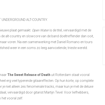
OT UNDERGROUND ALT-COUNTRY.
 nieuwe plaat gemaakt.
Open Water
is de titel, vervaardigd met de
 de alt-country en slowcore van de band doeltreffender dan ooit,
et naar voren. Na een samenwerking met Daniel Romano en tours
eelsheid weer in een soms zo leeg aanvoelende, trieste wereld.
 maar
The Sweet Release of Death
uit Rotterdam staat vooral
heel erg veel typerende gitaareffecten. Op hun korte, op complete
r je niet alleen zes fenomenale tracks, maar kun je met de deluxe
al, vervaardigd door gitarist Martijn Tevel. Voor liefhebbers,
het vooral zelf.