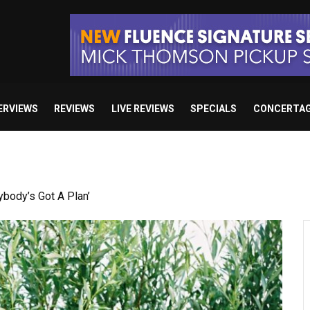
ERVIEWS
REVIEWS
LIVE REVIEWS
SPECIALS
CONCERTA
Death: Right Before We Die”