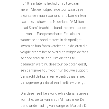
nu 10 jaar later is het tijd om dit te gaan
vieren. Met een uitgebreide tour waarbij ze
slechts eenmaal naar ons land komen. Een
exclusieve show dus Nederland. “A Million
dead Stars” bracht de band meteen naar de
top van de Europese charts. Een album
waarmee de band meteen in de spotlight
kwam en hun faam verdiende. In de jaren die
volgde bracht het ze overal en volgde de fans
ze door stad en land. Om die fans te
bedanken werd nu deze tour op poten gezet,
een dankjewel tour voor hun trouwe support.
Verwacht de hits in een eigentijds jasje met
de hoge energie die alleen The Brew brengt.
Om deze heerlijke avond extra glans te geven
komt het viertal van Black Mirrors mee. De
band onder leiding van zangeres Marcella Di