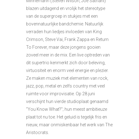
Minnemann (Steven Wilson, Joe Satriani)
blazen uitdagend en vrolijk het stereotype
van de supergroep in stukjes met een
bovennatuurlijke bandchemie. Natuurlijk
verraden hun liedjes invloeden van King
Crimson, Steve Vai, Frank Zappa en Return
To Forever, maar deze jongens gooien
zoveel meer in de mix. Een live optreden van
dit supertrio kenmerkt zich door beleving,
virtuositeit en enorm veel energie en plezier.
Ze maken muziek met elementen van rock,
jazz, pop, metal en zelfs country met veel
ruimte voor improvisatie. Op 28 juni
verschijnt hun vierde studioplaat genaamd
“You Know What?”; hun meest ambitieuze
plaat tot nu toe. Het geluid is tegelijk fris en
nieuw, maar onmiskenbaar het werk van The
Aristocrats.