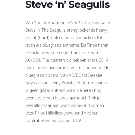
Steve ‘n’ Seagulls
Van Youtube naar onze Next! De live-sensatie
Steve ‘n’ The Seagulls brengt bekende heavy
metal, (hard)rock en punk klassiekers tot
leven als bluegrass anthems. De Finse heren
die bekend werden door hun cover van
AC/DC’s ‘Thunderstruck’ hebben sinds 2014
drie albums uitgebracht vol met super goede
bluegrass covers. Van AC/DC tot Beastie
Boys en van Lenny Kravitz tot Rammstein, er
is geen gitaar anthem waar de heren nog
geen cover van hebben gemaakt. Trek je
overalls maar aan want vanavond komen
deze Finse Hillbillies gewapend met een
contrabas en banjo naar 013!