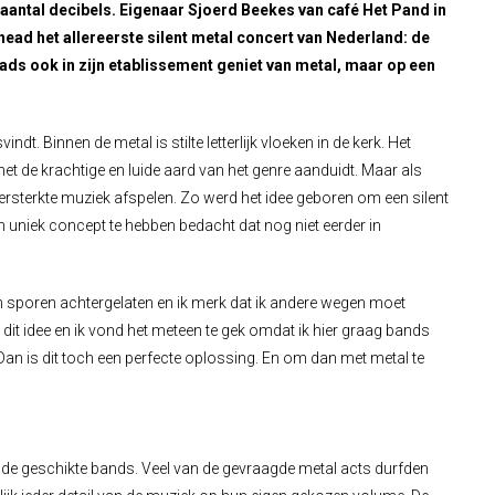
ntal decibels. Eigenaar Sjoerd Beekes van café Het Pand in
ead het allereerste silent metal concert van Nederland: de
ds ook in zijn etablissement geniet van metal, maar op een
ndt. Binnen de metal is stilte letterlijk vloeken in de kerk. Het
et de krachtige en luide aard van het genre aanduidt. Maar als
rsterkte muziek afspelen. Zo werd het idee geboren om een silent
n uniek concept te hebben bedacht dat nog niet eerder in
ijn sporen achtergelaten en ik merk dat ik andere wegen moet
t idee en ik vond het meteen te gek omdat ik hier graag bands
. Dan is dit toch een perfecte oplossing. En om dan met metal te
 de geschikte bands. Veel van de gevraagde metal acts durfden