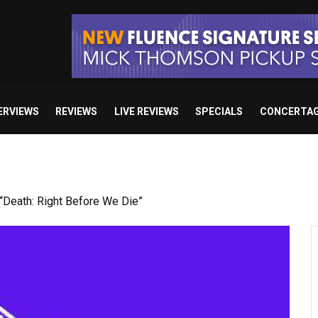
ERVIEWS
REVIEWS
LIVE REVIEWS
SPECIALS
CONCERTA
 studio album set for release in 2027