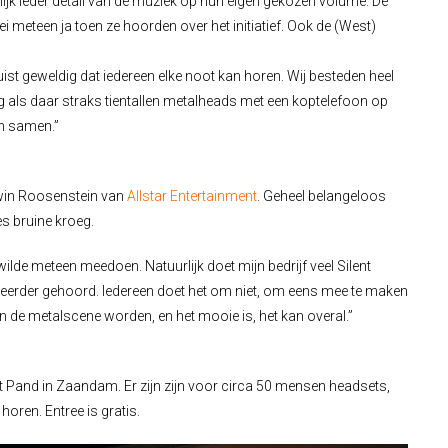
ijk ieder detail van de muziek op hun eigen gekozen volume. De
ei meteen ja toen ze hoorden over het initiatief. Ook de (West)
ist geweldig dat iedereen elke noot kan horen. Wij besteden heel
 als daar straks tientallen metalheads met een koptelefoon op
ch samen.”
rwin Roosenstein van
Allstar Entertainment
. Geheel belangeloos
es bruine kroeg.
n wilde meteen meedoen. Natuurlijk doet mijn bedrijf veel Silent
t eerder gehoord. Iedereen doet het om niet, om eens mee te maken
n de metalscene worden, en het mooie is, het kan overal.”
t Pand
in
Zaandam
. Er zijn zijn voor circa 50 mensen headsets,
oren. Entree is gratis.