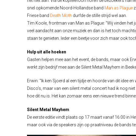
het niet aan. Via de koptelefoon horen de bezoekers namel
snel opkomende Noord-Hollandse band
Man as Plague
z
Friese band
Death Möth
durfde de stille strijd wel aan.
Tim Koole, frontman van Man as Plague: “Wij vinden het ju
veel aandacht aan onze muziek en dan is het toch machtig
staan te genieten. Ieder een beetje voor zich maar ook to
Hulp uit alle hoeken
Gasten helpen mee aan het event, de bands, maar ook E
werkt zijn bedrijf mee aan de Silent Metal Mayhem in Beek
Erwin: “Ik ken Sjoerd al een tijdje en hoorde van dit idee e
Disco’s, maar van een silent metal concert had ik nog nie
hoe dit nu is. Het kan zomaar eens een nieuwe trend binne
Silent Metal Mayhem
De eerste editie vindt plaats op 17 maart vanaf 16:00 in
He
maar ook via de speakers zijn op praatniveau de bands te h