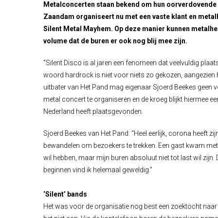
Metalconcerten staan bekend om hun oorverdovende aa
Zaandam organiseert nu met een vaste klant en metalh
Silent Metal Mayhem. Op deze manier kunnen metalhea
volume dat de buren er ook nog blij mee zijn.
“Silent Disco is al jaren een fenomeen dat veelvuldig plaatsvi
woord hardrock is niet voor niets zo gekozen, aangezien h
uitbater van Het Pand mag eigenaar Sjoerd Beekes geen ve
metal concert te organiseren en de kroeg blijkt hiermee ee
Nederland heeft plaatsgevonden.
Sjoerd Beekes van Het Pand: “Heel eerlijk, corona heeft z
bewandelen om bezoekers te trekken. Een gast kwam met di
wil hebben, maar mijn buren absoluut niet tot last wil zijn
beginnen vind ik helemaal geweldig.”
‘Silent’ bands
Het was voor de organisatie nog best een zoektocht naar