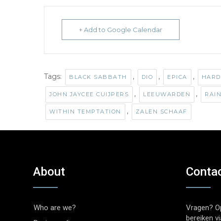
+ Add to Google Calendar
Tags:
,
,
,
BLACK SABBATH
DIO
EPICA
HARD
,
,
JOHN JAYCEE CUIJPERS
LEEUWARDEN
RAI
,
WITHIN TEMPTATION
ZALEN SCHAAF
About
Conta
Who are we?
Vragen? O
bereiken v