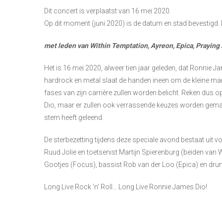
Dit concert is verplaatst van 16 mei 2020.
Op dit moment (juni 2020) is de datum en stad bevestigd. 
met leden van Within Temptation, Ayreon, Epica,
Praying 
Het is 16 mei 2020, alweer tien jaar geleden, dat Ronnie 
hardrock en metal slaat de handen ineen om de kleine ma
fases van zijn carrière zullen worden belicht. Reken dus 
Dio, maar er zullen ook verrassende keuzes worden gemaa
stem heeft geleend.
De sterbezetting tijdens deze speciale avond bestaat uit v
Ruud Jolie en toetsenist Martijn Spierenburg (beiden van
Gootjes (Focus), bassist Rob van der Loo (Epica) en dru
Long Live Rock ‘n’ Roll… Long Live Ronnie James Dio!