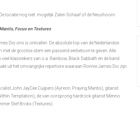
De locatie nog niet: mogelijk Zalen Schaaf of de Neushoorn.
Mantis, Focus en Textures
James Dio ons is ontvallen. De absolute top van de Nederlandse
n met de grootse stem een passend eerbetoon te geven. Alle
op veel klassiekers van o.a. Rainbow, Black Sabbath en de band
kt uit het omvangrijke repertoire waaraan Ronnie James Dio zijn
ocalist John JayCee Cuijpers (Ayreon, Praying Mantis), gitarist
 Within Temptation), de van oorsprong hardrock gitarist Menno
mmer Stef Broks (Textures).