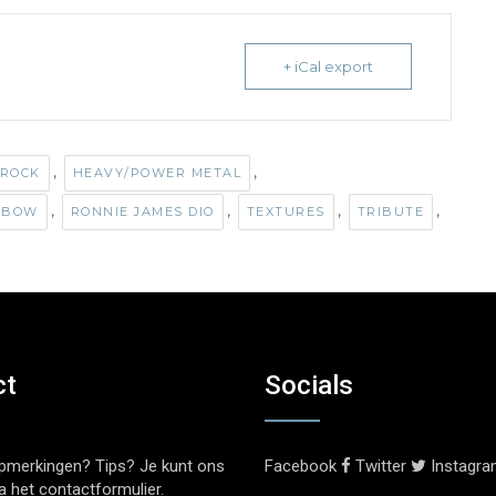
+ iCal export
,
,
ROCK
HEAVY/POWER METAL
,
,
,
,
NBOW
RONNIE JAMES DIO
TEXTURES
TRIBUTE
ct
Socials
pmerkingen? Tips? Je kunt ons
Facebook
Twitter
Instagr
ia het
contactformulier
.