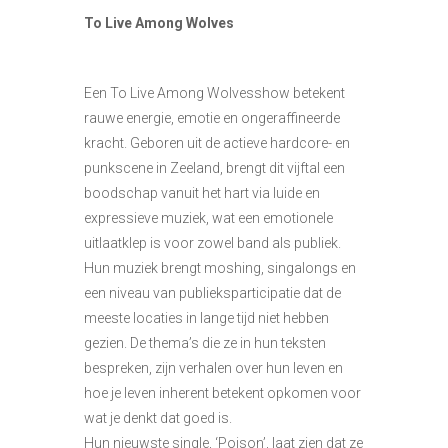
To Live Among Wolves
Een To Live Among Wolvesshow betekent
rauwe energie, emotie en ongeraffineerde
kracht. Geboren uit de actieve hardcore- en
punkscene in Zeeland, brengt dit vijftal een
boodschap vanuit het hart via luide en
expressieve muziek, wat een emotionele
uitlaatklep is voor zowel band als publiek.
Hun muziek brengt moshing, singalongs en
een niveau van publieksparticipatie dat de
meeste locaties in lange tijd niet hebben
gezien. De thema’s die ze in hun teksten
bespreken, zijn verhalen over hun leven en
hoe je leven inherent betekent opkomen voor
wat je denkt dat goed is.
Hun nieuwste single, ‘Poison’, laat zien dat ze