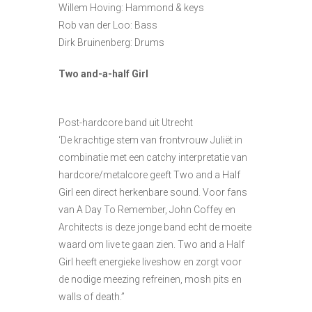
Willem Hoving: Hammond & keys
Rob van der Loo: Bass
Dirk Bruinenberg: Drums
Two and-a-half Girl
Post-hardcore band uit Utrecht
‘De krachtige stem van frontvrouw Juliët in
combinatie met een catchy interpretatie van
hardcore/metalcore geeft Two and a Half
Girl een direct herkenbare sound. Voor fans
van A Day To Remember, John Coffey en
Architects is deze jonge band echt de moeite
waard om live te gaan zien. Two and a Half
Girl heeft energieke liveshow en zorgt voor
de nodige meezing refreinen, mosh pits en
walls of death.”