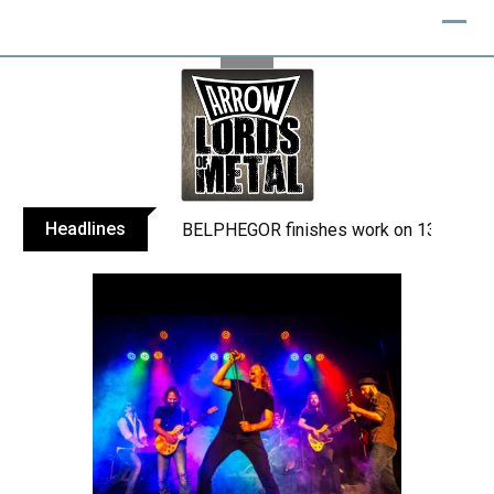
Skip
to
content
Headlines
BELPHEGOR finishes work on 13th studio