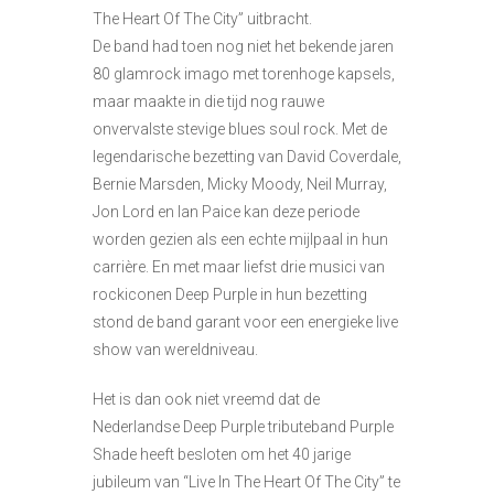
The Heart Of The City” uitbracht.
De band had toen nog niet het bekende jaren
80 glamrock imago met torenhoge kapsels,
maar maakte in die tijd nog rauwe
onvervalste stevige blues soul rock. Met de
legendarische bezetting van David Coverdale,
Bernie Marsden, Micky Moody, Neil Murray,
Jon Lord en Ian Paice kan deze periode
worden gezien als een echte mijlpaal in hun
carrière. En met maar liefst drie musici van
rockiconen Deep Purple in hun bezetting
stond de band garant voor een energieke live
show van wereldniveau.
Het is dan ook niet vreemd dat de
Nederlandse Deep Purple tributeband Purple
Shade heeft besloten om het 40 jarige
jubileum van “Live In The Heart Of The City” te