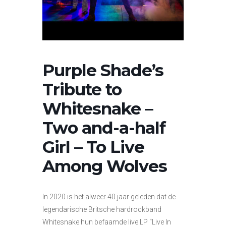
Purple Shade’s
Tribute to
Whitesnake –
Two and-a-half
Girl – To Live
Among Wolves
In 2020 is het alweer 40 jaar geleden dat de
legendarische Britsche hardrockband
Whitesnake hun befaamde live LP “Live In