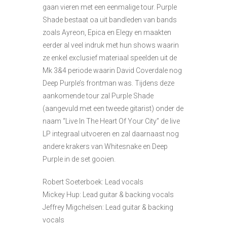
gaan vieren met een eenmalige tour. Purple
Shade bestaat oa uit bandleden van bands
zoals Ayreon, Epica en Elegy en maakten
eerder al veel indruk met hun shows waarin
ze enkel exclusief materiaal speelden uit de
Mk 3&4 periode waarin David Coverdale nog
Deep Purple’s frontman was. Tijdens deze
aankomende tour zal Purple Shade
(aangevuld met een tweede gitarist) onder de
naam “Live In The Heart Of Your City” de live
LP integraal uitvoeren en zal daarnaast nog
andere krakers van Whitesnake en Deep
Purple in de set gooien.
Robert Soeterboek: Lead vocals
Mickey Hup: Lead guitar & backing vocals
Jeffrey Migchelsen: Lead guitar & backing
vocals