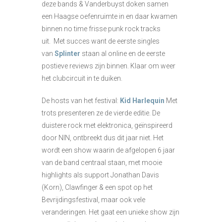
deze bands & Vanderbuyst doken samen
een Haagse oefenruimte in en daar kwamen
binnen no time frisse punk rock tracks
uit. Met succes want de eerste singles
van
Splinter
staan al online en de eerste
postieve reviews zijn binnen. Klaar om weer
het clubcircuit in te duiken.
De hosts van het festival:
Kid Harlequin
Met
trots presenteren ze de vierde editie. De
duistere rock met elektronica, geïnspireerd
door NIN, ontbreekt dus dit jaar niet. Het
wordt een show waarin de afgelopen 6 jaar
van de band centraal staan, met mooie
highlights als support Jonathan Davis
(Korn), Clawfinger & een spot op het
Bevrijdingsfestival, maar ook vele
veranderingen. Het gaat een unieke show zijn