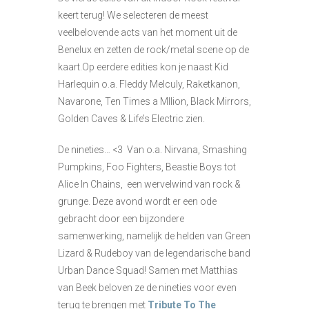
keert terug! We selecteren de meest
veelbelovende acts van het moment uit de
Benelux en zetten de rock/metal scene op de
kaart.Op eerdere edities kon je naast Kid
Harlequin o.a. Fleddy Melculy, Raketkanon,
Navarone, Ten Times a Mllion, Black Mirrors,
Golden Caves & Life’s Electric zien.
De nineties… <3 Van o.a. Nirvana, Smashing
Pumpkins, Foo Fighters, Beastie Boys tot
Alice In Chains, een wervelwind van rock &
grunge. Deze avond wordt er een ode
gebracht door een bijzondere
samenwerking, namelijk de helden van Green
Lizard & Rudeboy van de legendarische band
Urban Dance Squad! Samen met Matthias
van Beek beloven ze de nineties voor even
terug te brengen met
Tribute To The