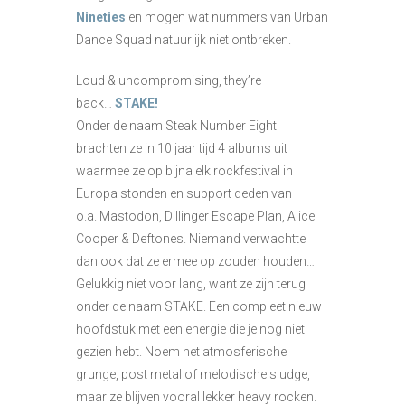
Nineties
en mogen wat nummers van Urban
Dance Squad natuurlijk niet ontbreken.
Loud & uncompromising, they’re
back…
STAKE!
Onder de naam Steak Number Eight
brachten ze in 10 jaar tijd 4 albums uit
waarmee ze op bijna elk rockfestival in
Europa stonden en support deden van
o.a. Mastodon, Dillinger Escape Plan, Alice
Cooper & Deftones. Niemand verwachtte
dan ook dat ze ermee op zouden houden…
Gelukkig niet voor lang, want ze zijn terug
onder de naam STAKE. Een compleet nieuw
hoofdstuk met een energie die je nog niet
gezien hebt. Noem het atmosferische
grunge, post metal of melodische sludge,
maar ze blijven vooral lekker heavy rocken.