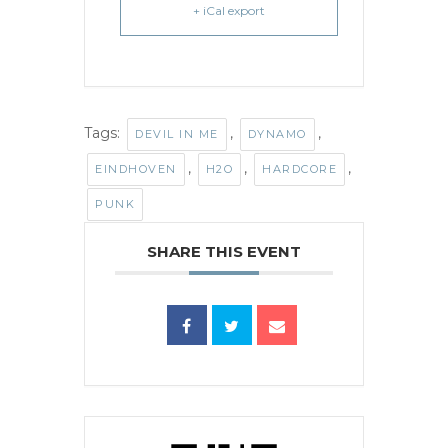
+ iCal export
Tags:
,
,
DEVIL IN ME
DYNAMO
,
,
,
EINDHOVEN
H2O
HARDCORE
PUNK
SHARE THIS EVENT