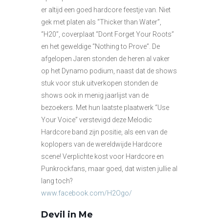
er altijd een goed hardcore feestje van. Niet
gek met platen als “Thicker than Water”,
“H20”, coverplaat “Dont Forget Your Roots”
en het geweldige “Nothing to Prove”. De
afgelopen Jaren stonden de heren al vaker
op het Dynamo podium, naast dat de shows
stuk voor stuk uitverkopen stonden de
shows ook in menig jaarlijst van de
bezoekers. Met hun laatste plaatwerk “Use
Your Voice” verstevigd deze Melodic
Hardcore band zijn positie, als een van de
koplopers van de wereldwijde Hardcore
scene! Verplichte kost voor Hardcore en
Punkrockfans, maar goed, dat wisten jullie al
lang toch?
www.facebook.com/H2Ogo/
Devil in Me