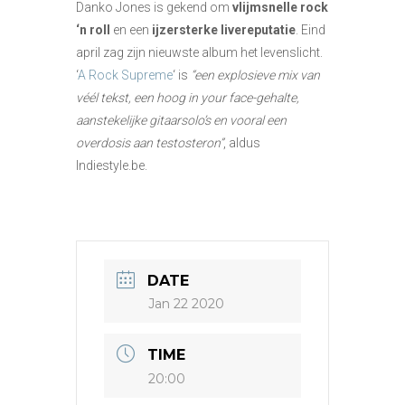
Danko Jones is gekend om
vlijmsnelle rock
‘n roll
en een
ijzersterke livereputatie
. Eind
april zag zijn nieuwste album het levenslicht.
‘
A Rock Supreme
‘ is
“een explosieve mix van
véél tekst, een hoog in your face-gehalte,
aanstekelijke gitaarsolo’s en vooral een
overdosis aan testosteron”
, aldus
Indiestyle.be.
DATE
Jan 22 2020
TIME
20:00