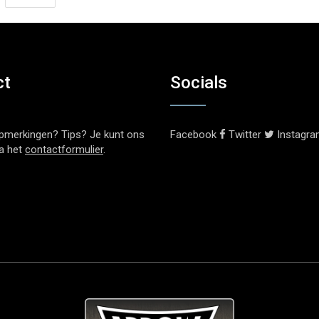
ct
Socials
pmerkingen? Tips? Je kunt ons
Facebook
Twitter
Instagr
ia het
contactformulier
.