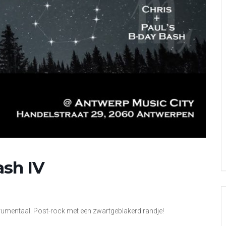
ash IV
nstrumentaal. Post-rock met een zwartgeblakerd randje!