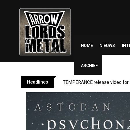
Skip
to
content
HOME
NIEUWS
INT
ARCHIEF
Headlines
TEMPERANCE release video for “