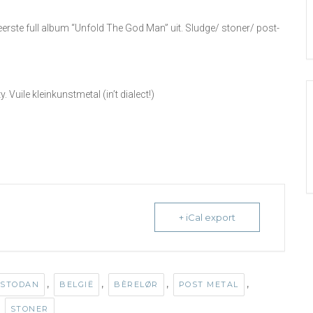
erste full album “Unfold The God Man” uit. Sludge/ stoner/ post-
Vuile kleinkunstmetal (in’t dialect!)
+ iCal export
,
,
,
,
STODAN
BELGIË
BÈRELØR
POST METAL
,
STONER