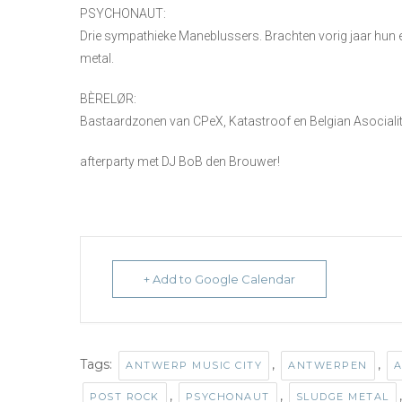
PSYCHONAUT:
Drie sympathieke Maneblussers. Brachten vorig jaar hun e
metal.
BÈRELØR:
Bastaardzonen van CPeX, Katastroof en Belgian Asociality. 
afterparty met DJ BoB den Brouwer!
+ Add to Google Calendar
Tags:
,
,
ANTWERP MUSIC CITY
ANTWERPEN
A
,
,
POST ROCK
PSYCHONAUT
SLUDGE METAL