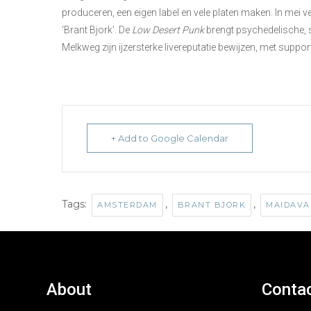
produceren, een eigen label en vele platen maken. In mei v
‘Brant Bjork’. De
Low Desert Punk
brengt psychedelische, s
Melkweg zijn ijzersterke livereputatie bewijzen, met supp
+ Add to Google Calendar
Tags:
,
,
AMSTERDAM
BRANT BJORK
MAIDAVA
About
Conta