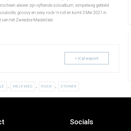
erscheen alweer zijn vijftiende soloalbum, simpelweg getiteld
oulvolle, groovy en sexy rock-’n-roll en komt 3 Mei 2021 in
ort van het Zweedse MaidaVale.
+ iCal export
,
,
,
LE
MELKWEG
ROCK
STONER
ct
Socials