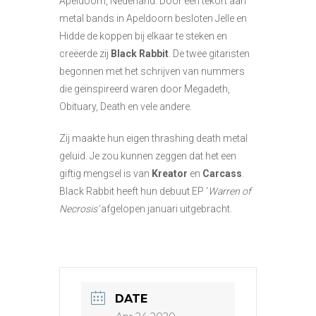
Apeldoorn, Nederland. Door een tekort aan
metal bands in Apeldoorn besloten Jelle en
Hidde de koppen bij elkaar te steken en
creëerde zij
Black Rabbit
. De twee gitaristen
begonnen met het schrijven van nummers
die geïnspireerd waren door Megadeth,
Obituary, Death en vele andere.
Zij maakte hun eigen thrashing death metal
geluid. Je zou kunnen zeggen dat het een
giftig mengsel is van
Kreator
en
Carcass
.
Black Rabbit heeft hun debuut EP ‘
Warren of
Necrosis’
afgelopen januari uitgebracht.
DATE