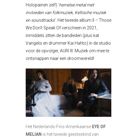
Holopainen zelf) ‘
hemelse metal met
invloeden van folkmuziek, Keltische muziek
en soundtracks
’. Het tweede album II – Those
We Don’t Speak Of verscheen in 2021,
inmiddels zitten de bandleden (plus kat
Vangelis en drummer Kai Hahto) in de studio
voor de opvolger, AURI III. Muziek om mee te
ontsnappen naar een droomwereld!
Het Nederlands-Fins-Amerikaanse
EYE OF
MELIAN
is het tweede geesteskind van