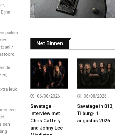
er,
 Bijna
den pieken
omes
Net Binnen
tzaal /
gestoord.
van de
zen,
g
xtra leuk
06/08/2026
06/08/2026
Savatage –
Savatage in 013,
oren een
interview met
Tilburg- 1
iet
Chris Caffery
augustus 2026
s een
and Johny Lee
Ring