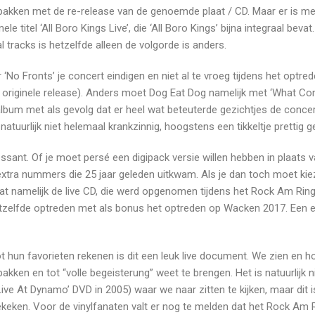
 te pakken met de re-release van de genoemde plaat / CD. Maar er is me
 titel ‘All Boro Kings Live’, die ‘All Boro Kings’ bijna integraal bevat.
 tracks is hetzelfde alleen de volgorde is anders.
‘No Fronts’ je concert eindigen en niet al te vroeg tijdens het optre
 originele release). Anders moet Dog Eat Dog namelijk met ‘What C
album met als gevolg dat er heel wat beteuterde gezichtjes de concer
 natuurlijk niet helemaal krankzinnig, hoogstens een tikkeltje prettig 
ressant. Of je moet persé een digipack versie willen hebben in plaats 
 extra nummers die 25 jaar geleden uitkwam. Als je dan toch moet kie
vat namelijk de live CD, die werd opgenomen tijdens het Rock Am Rin
etzelfde optreden met als bonus het optreden op Wacken 2017. Een e
t hun favorieten rekenen is dit een leuk live document. We zien en h
pakken en tot “volle begeisterung” weet te brengen. Het is natuurlijk n
e At Dynamo’ DVD in 2005) waar we naar zitten te kijken, maar dit i
tgekeken. Voor de vinylfanaten valt er nog te melden dat het Rock Am 