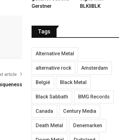
Gerstner
BLKIIBLK
Tags
Alternative Metal
alternative rock
Amsterdam
t article
België
Black Metal
Uniqueness
Black Sabbath
BMG Records
Canada
Century Media
Death Metal
Denemarken
Doom Metal
Duitsland