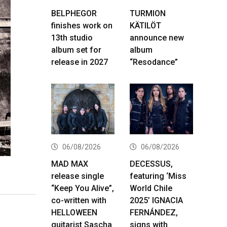
BELPHEGOR
TURMION
finishes work on
KÄTILÖT
13th studio
announce new
album set for
album
release in 2027
“Resodance”
06/08/2026
06/08/2026
MAD MAX
DECESSUS,
release single
featuring ‘Miss
“Keep You Alive”,
World Chile
co-written with
2025’ IGNACIA
HELLOWEEN
FERNÁNDEZ,
guitarist Sascha
signs with