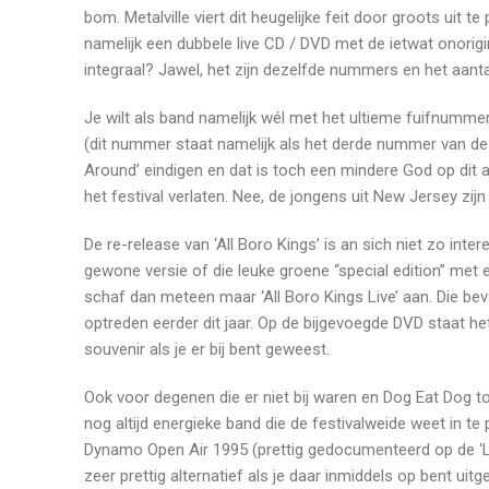
bom. Metalville viert dit heugelijke feit door groots uit
namelijk een dubbele live CD / DVD met de ietwat onoriginele
integraal? Jawel, het zijn dezelfde nummers en het aantal
Je wilt als band namelijk wél met het ultieme fuifnummer 
(dit nummer staat namelijk als het derde nummer van de
Around’ eindigen en dat is toch een mindere God op dit 
het festival verlaten. Nee, de jongens uit New Jersey zijn
De re-release van ‘All Boro Kings’ is an sich niet zo inte
gewone versie of die leuke groene “special edition” met
schaf dan meteen maar ‘All Boro Kings Live’ aan. Die be
optreden eerder dit jaar. Op de bijgevoegde DVD staat h
souvenir als je er bij bent geweest.
Ook voor degenen die er niet bij waren en Dog Eat Dog to
nog altijd energieke band die de festivalweide weet in te 
Dynamo Open Air 1995 (prettig gedocumenteerd op de ‘Liv
zeer prettig alternatief als je daar inmiddels op bent ui