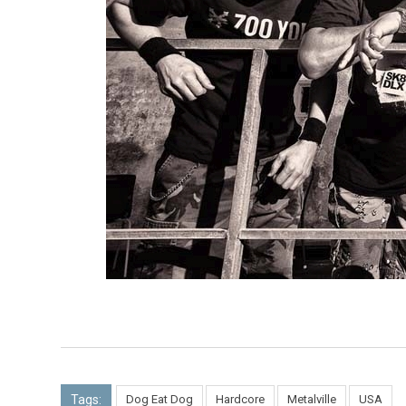
Tags:
Dog Eat Dog
Hardcore
Metalville
USA