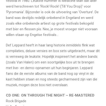
festival in 1980. Leukste nummer is Medicine Man dat later
werd herschreven tot ‘Rock! Rock! (Till You Drop)’ voor
‘Pyromania’. Bijzonder is ook de uitvoering van ‘Overture’. De
band was destijds redelijk onbekend in Engeland en werd
zoals elke onbekende artiest op grote festivals bekogeld
met bier en flessen pis. Nee, je moest vroeger niet vooraan
willen staan op Engelse festivals…
Def Leppard heeft in haar lang historie inmiddels flink wat
compilaties, deluxe versies en box sets uitgebracht, maar dit
is verreweg de leukste. Hopelijk inspireert het andere bands
(zoals Van Halen) om een soortgelijke box uit te brengen
met live- en demo-opnamen uit hun beginjaren. Leppard
fans die de eerste albums van de band nog op vinyl in de
kast hebben staan en nog steeds gecharmeerd zijn van die
muziek, mogen deze box niet overslaan.
CD ONE: ON THROUGH THE NIGHT – RE-MASTERED
Rock Brigade