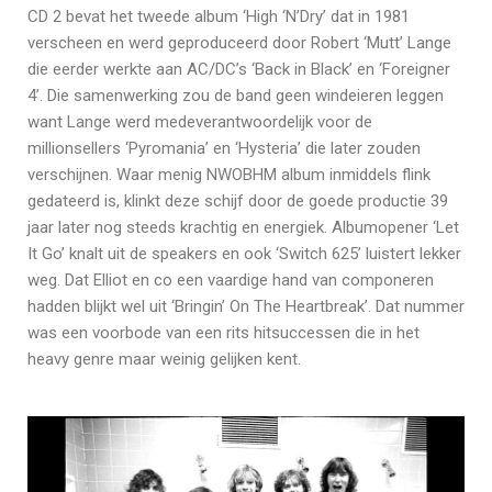
CD 2 bevat het tweede album ‘High ‘N’Dry’ dat in 1981
verscheen en werd geproduceerd door Robert ‘Mutt’ Lange
die eerder werkte aan AC/DC’s ‘Back in Black’ en ‘Foreigner
4’. Die samenwerking zou de band geen windeieren leggen
want Lange werd medeverantwoordelijk voor de
millionsellers ‘Pyromania’ en ‘Hysteria’ die later zouden
verschijnen. Waar menig NWOBHM album inmiddels flink
gedateerd is, klinkt deze schijf door de goede productie 39
jaar later nog steeds krachtig en energiek. Albumopener ‘Let
It Go’ knalt uit de speakers en ook ‘Switch 625’ luistert lekker
weg. Dat Elliot en co een vaardige hand van componeren
hadden blijkt wel uit ‘Bringin’ On The Heartbreak’. Dat nummer
was een voorbode van een rits hitsuccessen die in het
heavy genre maar weinig gelijken kent.