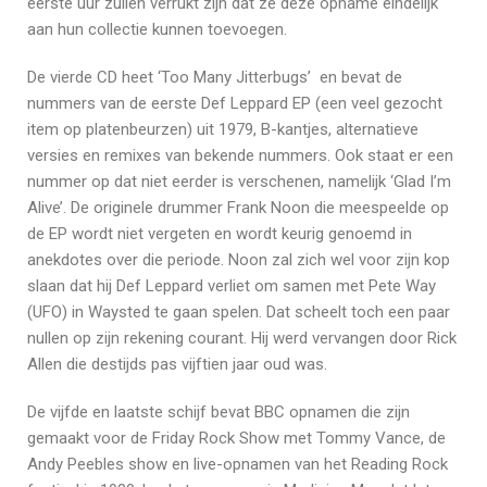
eerste uur zullen verrukt zijn dat ze deze opname eindelijk
aan hun collectie kunnen toevoegen.
De vierde CD heet ‘Too Many Jitterbugs’ en bevat de
nummers van de eerste Def Leppard EP (een veel gezocht
item op platenbeurzen) uit 1979, B-kantjes, alternatieve
versies en remixes van bekende nummers. Ook staat er een
nummer op dat niet eerder is verschenen, namelijk ‘Glad I’m
Alive’. De originele drummer Frank Noon die meespeelde op
de EP wordt niet vergeten en wordt keurig genoemd in
anekdotes over die periode. Noon zal zich wel voor zijn kop
slaan dat hij Def Leppard verliet om samen met Pete Way
(UFO) in Waysted te gaan spelen. Dat scheelt toch een paar
nullen op zijn rekening courant. Hij werd vervangen door Rick
Allen die destijds pas vijftien jaar oud was.
De vijfde en laatste schijf bevat BBC opnamen die zijn
gemaakt voor de Friday Rock Show met Tommy Vance, de
Andy Peebles show en live-opnamen van het Reading Rock