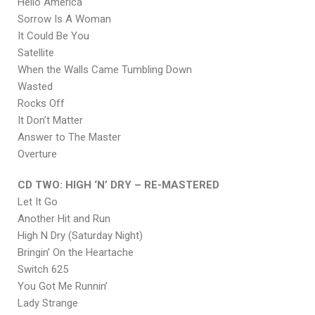
Hello America
Sorrow Is A Woman
It Could Be You
Satellite
When the Walls Came Tumbling Down
Wasted
Rocks Off
It Don’t Matter
Answer to The Master
Overture
CD TWO: HIGH ‘N’ DRY – RE-MASTERED
Let It Go
Another Hit and Run
High N Dry (Saturday Night)
Bringin’ On the Heartache
Switch 625
You Got Me Runnin’
Lady Strange