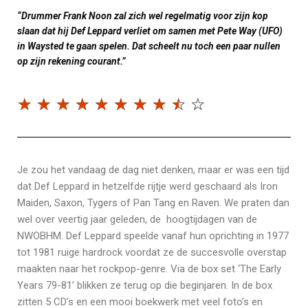
“Drummer Frank Noon zal zich wel regelmatig voor zijn kop
slaan dat hij Def Leppard verliet om samen met Pete Way (UFO)
in Waysted te gaan spelen. Dat scheelt nu toch een paar nullen
op zijn rekening courant.”
☆
☆
☆
☆
☆
☆
☆
☆
☆
☆
Je zou het vandaag de dag niet denken, maar er was een tijd
dat Def Leppard in hetzelfde rijtje werd geschaard als Iron
Maiden, Saxon, Tygers of Pan Tang en Raven. We praten dan
wel over veertig jaar geleden, de hoogtijdagen van de
NWOBHM. Def Leppard speelde vanaf hun oprichting in 1977
tot 1981 ruige hardrock voordat ze de succesvolle overstap
maakten naar het rockpop-genre. Via de box set ‘The Early
Years 79-81’ blikken ze terug op die beginjaren. In de box
zitten 5 CD’s en een mooi boekwerk met veel foto’s en