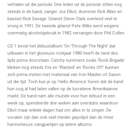
verhalen uit die periode. Drie leden uit de periode zitten nog
steeds in de band; zanger Joe Elliot, drummer Rick Allen en
bassist Rick Savage. Gitarist Steve Clark overleed veel te
vroeg in 1991. De tweede gitarist Pete Willis werd wegens
overmatig alcoholgebruik in 1982 vervangen door Phil Collen.
CD 1 bevat het debuutalbum ‘On Through The Night’ dat
uitkwam in het glorieuze rockjaar 1980 heeft de tand des
tijds prima doorstaan. Catchy nummers zoals ‘Rock Brigade’
klinken nog steeds fris en ‘Wasted’ en ‘Rocks Off’ kunnen
zich prima meten met materiaal van Iron Maiden of Saxon
uit die tijd. Toch kun je op ‘Hello America’ horen dat de band
hun oog al had laten vallen op de lucratieve Amerikaanse
markt. De band nam alle muziek voor hun debuut in een
week op, spendeerde drie weken aan overdubs waardoor
Elliot maar enkele dagen had om alles in te zingen. De
vocalen zijn dan ook veel minder gepolijst dan de meer
harmonieuze zangpartijen op latere albums.