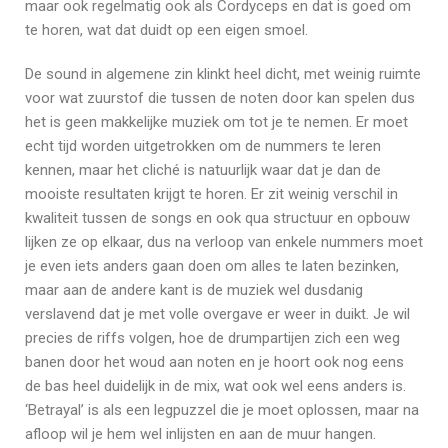
maar ook regelmatig ook als Cordyceps en dat is goed om
te horen, wat dat duidt op een eigen smoel.
De sound in algemene zin klinkt heel dicht, met weinig ruimte
voor wat zuurstof die tussen de noten door kan spelen dus
het is geen makkelijke muziek om tot je te nemen. Er moet
echt tijd worden uitgetrokken om de nummers te leren
kennen, maar het cliché is natuurlijk waar dat je dan de
mooiste resultaten krijgt te horen. Er zit weinig verschil in
kwaliteit tussen de songs en ook qua structuur en opbouw
lijken ze op elkaar, dus na verloop van enkele nummers moet
je even iets anders gaan doen om alles te laten bezinken,
maar aan de andere kant is de muziek wel dusdanig
verslavend dat je met volle overgave er weer in duikt. Je wil
precies de riffs volgen, hoe de drumpartijen zich een weg
banen door het woud aan noten en je hoort ook nog eens
de bas heel duidelijk in de mix, wat ook wel eens anders is.
‘Betrayal’ is als een legpuzzel die je moet oplossen, maar na
afloop wil je hem wel inlijsten en aan de muur hangen.