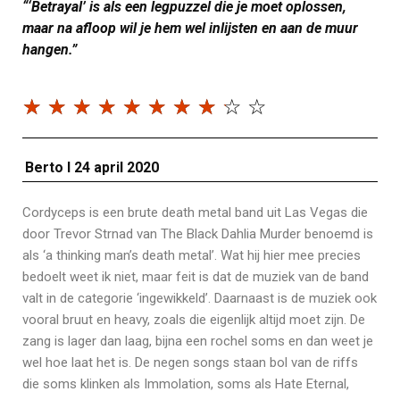
“‘Betrayal’ is als een legpuzzel die je moet oplossen,
maar na afloop wil je hem wel inlijsten en aan de muur
hangen.”
☆
☆
☆
☆
☆
☆
☆
☆
☆
☆
Berto I 24 april 2020
Cordyceps is een brute death metal band uit Las Vegas die
door Trevor Strnad van The Black Dahlia Murder benoemd is
als ‘a thinking man’s death metal’. Wat hij hier mee precies
bedoelt weet ik niet, maar feit is dat de muziek van de band
valt in de categorie ‘ingewikkeld’. Daarnaast is de muziek ook
vooral bruut en heavy, zoals die eigenlijk altijd moet zijn. De
zang is lager dan laag, bijna een rochel soms en dan weet je
wel hoe laat het is. De negen songs staan bol van de riffs
die soms klinken als Immolation, soms als Hate Eternal,