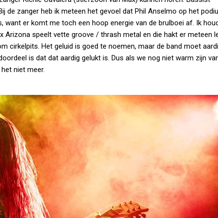
Bij de zanger heb ik meteen het gevoel dat Phil Anselmo op het podi
iets, want er komt me toch een hoop energie van de brulboei af. Ik hou
x Arizona speelt vette groove / thrash metal en die hakt er meteen le
om cirkelpits. Het geluid is goed te noemen, maar de band moet aard
oordeel is dat dat aardig gelukt is. Dus als we nog niet warm zijn va
 het niet meer.