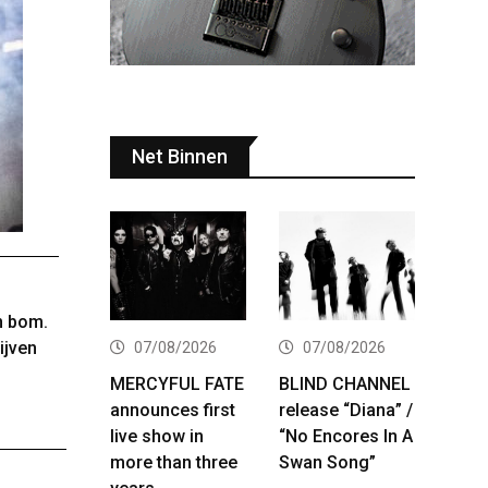
Net Binnen
en bom.
ijven
07/08/2026
07/08/2026
MERCYFUL FATE
BLIND CHANNEL
announces first
release “Diana” /
live show in
“No Encores In A
more than three
Swan Song”