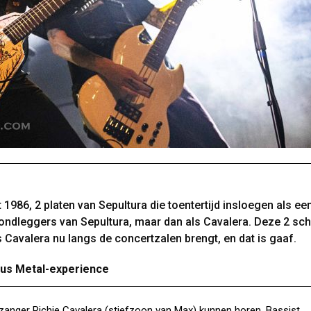
t 1986, 2 platen van Sepultura die toentertijd insloegen als e
rondleggers van Sepultura, maar dan als Cavalera. Deze 2 sch
 Cavalera nu langs de concertzalen brengt, en dat is gaaf.
Eus Metal-experience
 zanger Richie Cavalera (stiefzoon van Max) kunnen horen. Bassist