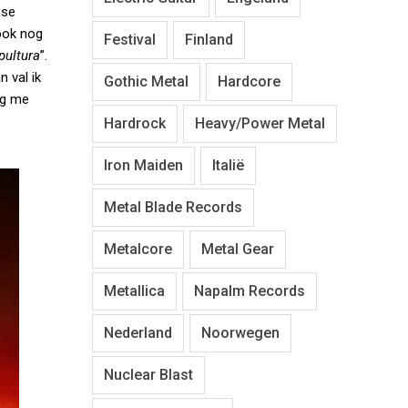
nse
 ook nog
Festival
Finland
pultura
”.
 val ik
Gothic Metal
Hardcore
ag me
Hardrock
Heavy/Power Metal
Iron Maiden
Italië
Metal Blade Records
Metalcore
Metal Gear
Metallica
Napalm Records
Nederland
Noorwegen
Nuclear Blast