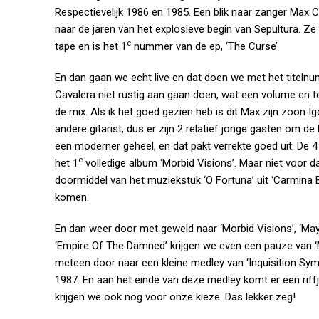
Respectievelijk 1986 en 1985. Een blik naar zanger Max Ca
naar de jaren van het explosieve begin van Sepultura. Ze 
e
tape en is het 1
nummer van de ep, ‘The Curse’
En dan gaan we echt live en dat doen we met het titelnu
Cavalera niet rustig aan gaan doen, wat een volume en te
de mix. Als ik het goed gezien heb is dit Max zijn zoon 
andere gitarist, dus er zijn 2 relatief jonge gasten om d
een moderner geheel, en dat pakt verrekte goed uit. De 4
e
het 1
volledige album ‘Morbid Visions’. Maar niet voor
doormiddel van het muziekstuk ‘O Fortuna’ uit ‘Carmina 
komen.
En dan weer door met geweld naar ‘Morbid Visions’, ‘Mayhe
‘Empire Of The Damned’ krijgen we even een pauze van ‘
meteen door naar een kleine medley van ‘Inquisition Sy
1987. En aan het einde van deze medley komt er een riffj
krijgen we ook nog voor onze kieze. Das lekker zeg!