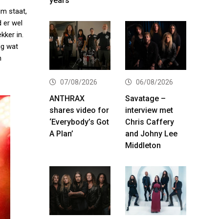
years
um staat,
d er wel
kker in.
ig wat
n
07/08/2026
06/08/2026
ANTHRAX
Savatage –
shares video for
interview met
‘Everybody’s Got
Chris Caffery
A Plan’
and Johny Lee
Middleton