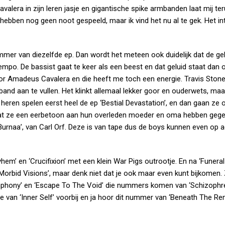
valera in zijn leren jasje en gigantische spike armbanden laat mij te
hebben nog geen noot gespeeld, maar ik vind het nu al te gek. Het int
mmer van diezelfde ep. Dan wordt het meteen ook duidelijk dat de g
mpo. De bassist gaat te keer als een beest en dat geluid staat dan o
Igor Amadeus Cavalera en die heeft me toch een energie. Travis Stone
e band aan te vullen. Het klinkt allemaal lekker goor en ouderwets, ma
 heren spelen eerst heel de ep ‘Bestial Devastation’, en dan gaan ze 
 dat ze een eerbetoon aan hun overleden moeder en oma hebben gege
Burnaa’, van Carl Orf. Deze is van tape dus de boys kunnen even op
m’ en ‘Crucifixion’ met een klein War Pigs outrootje. En na ‘Funeral
Morbid Visions’, maar denk niet dat je ook maar even kunt bijkomen.
mphony’ en ‘Escape To The Void’ die nummers komen van ‘Schizophren
e van ‘Inner Self’ voorbij en ja hoor dit nummer van ‘Beneath The Re