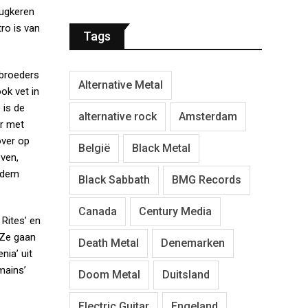
rugkeren
ro is van
Tags
ebroeders
Alternative Metal
ok vet in
 is de
alternative rock
Amsterdam
ar met
over op
België
Black Metal
ven,
 adem
Black Sabbath
BMG Records
Canada
Century Media
 Rites’ en
 Ze gaan
Death Metal
Denemarken
ia’ uit
mains’
Doom Metal
Duitsland
Electric Guitar
Engeland