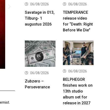
06/08/2026
06/08/2026
Savatage in 013,
TEMPERANCE
Tilburg- 1
release video
augustus 2026
for “Death: Right
Before We Die”
06/08/2026
Incite live
06/08/2026
BELPHEGOR
Zubzero –
finishes work on
Perseverance
13th studio
album set for
gemist.
release in 2027