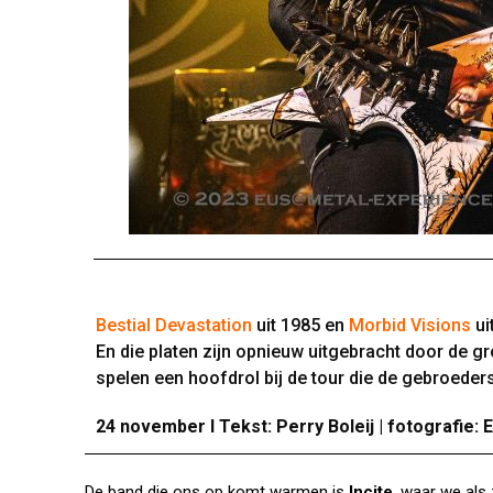
Bestial Devastation
uit 1985 en
Morbid Visions
ui
En die platen zijn opnieuw uitgebracht door de g
spelen een hoofdrol bij de tour die de gebroeders
24 november I Tekst: Perry Boleij |
fotografie: 
De band die ons op komt warmen is
Incite
, waar we als