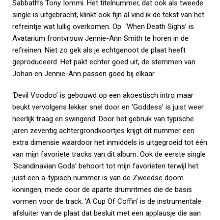
Sabbath’s Tony Iommi. Het titelnummer, dat ook als tweede
single is uitgebracht, klinkt ook fijn al vind ik de tekst van het
refreintje wat lullig overkomen. Op ‘When Death Sighs’ is
Avatarium frontvrouw Jennie-Ann Smith te horen in de
refreinen. Niet zo gek als je echtgenoot de plaat heeft
geproduceerd. Het pakt echter goed uit, de stemmen van
Johan en Jennie-Ann passen goed bij elkaar.
‘Devil Voodoo’ is gebouwd op een akoestisch intro maar
beukt vervolgens lekker snel door en ‘Goddess’ is juist weer
heerlijk traag en swingend. Door het gebruik van typische
jaren zeventig achtergrondkoortjes krijgt dit nummer een
extra dimensie waardoor het inmiddels is uitgegroeid tot één
van mijn favoriete tracks van dit album. Ook de eerste single
‘Scandinavian Gods’ behoort tot mijn favorieten terwijl het
juist een a-typisch nummer is van de Zweedse doom
koningen, mede door de aparte drumritmes die de basis
vormen voor de track. ‘A Cup Of Coffin’ is de instrumentale
afsluiter van de plaat dat besluit met een applausje die aan