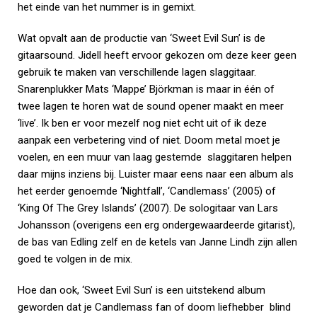
het einde van het nummer is in gemixt.
Wat opvalt aan de productie van ‘Sweet Evil Sun’ is de
gitaarsound. Jidell heeft ervoor gekozen om deze keer geen
gebruik te maken van verschillende lagen slaggitaar.
Snarenplukker Mats ‘Mappe’ Björkman is maar in één of
twee lagen te horen wat de sound opener maakt en meer
‘live’. Ik ben er voor mezelf nog niet echt uit of ik deze
aanpak een verbetering vind of niet. Doom metal moet je
voelen, en een muur van laag gestemde slaggitaren helpen
daar mijns inziens bij. Luister maar eens naar een album als
het eerder genoemde ‘Nightfall’, ‘Candlemass’ (2005) of
‘King Of The Grey Islands’ (2007). De sologitaar van Lars
Johansson (overigens een erg ondergewaardeerde gitarist),
de bas van Edling zelf en de ketels van Janne Lindh zijn allen
goed te volgen in de mix.
Hoe dan ook, ‘Sweet Evil Sun’ is een uitstekend album
geworden dat je Candlemass fan of doom liefhebber blind