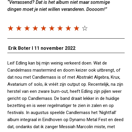
“Verrassend? Dat is het album niet maar sommige
dingen moet je niet willen veranderen. Doooom!”
☆
☆
☆
☆
☆
☆
☆
☆
☆
☆
Erik Boter I 11 november 2022
Leif Edling kan bij mijn weinig verkeerd doen. Wat de
Candelmass mastermind en doom keizer ook uitbrengt, of
dat nou met Candlemass is of met Abstrakt Algebra, Krux,
Avatarium of solo, ik vréét zijn output op. Recentelijk, na zijn
herstel van een zware burn-out, heeft Edling zijn pijlen weer
gericht op Candlemass. De band draait lekker in de huidige
bezetting en is weer regelmatiger te zien in zalen en op
festivals. In augustus speelde Candlemass het ‘Nightfall’
album integraal in Eindhoven op Dynamo Metal Fest en deed
dat, ondanks dat ik zanger Messiah Marcolin miste, met