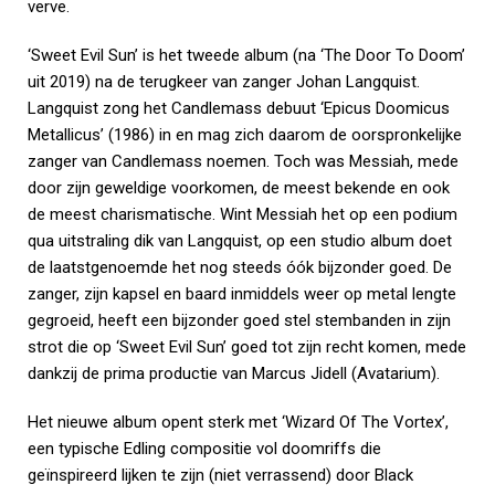
verve.
‘Sweet Evil Sun’ is het tweede album (na ‘The Door To Doom’
uit 2019) na de terugkeer van zanger Johan Langquist.
Langquist zong het Candlemass debuut ‘Epicus Doomicus
Metallicus’ (1986) in en mag zich daarom de oorspronkelijke
zanger van Candlemass noemen. Toch was Messiah, mede
door zijn geweldige voorkomen, de meest bekende en ook
de meest charismatische. Wint Messiah het op een podium
qua uitstraling dik van Langquist, op een studio album doet
de laatstgenoemde het nog steeds óók bijzonder goed. De
zanger, zijn kapsel en baard inmiddels weer op metal lengte
gegroeid, heeft een bijzonder goed stel stembanden in zijn
strot die op ‘Sweet Evil Sun’ goed tot zijn recht komen, mede
dankzij de prima productie van Marcus Jidell (Avatarium).
Het nieuwe album opent sterk met ‘Wizard Of The Vortex’,
een typische Edling compositie vol doomriffs die
geïnspireerd lijken te zijn (niet verrassend) door Black