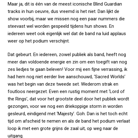
Maar ja, dit is één van de meest iconische Blind Guardian
tracks in hun oeuvre, dus vreemd is het niet. Dan lijkt de
show voorbij, maar we missen nog een paar nummers die
steevast wel worden gespeeld tijdens hun shows. En
iedereen weet ook eigenlijk wel dat de band na luid applaus
weer op het podium verschijnt.
Dat gebeurt. En iedereen, zowel publiek als band, heeft nog
meer dan voldoende energie en zin om een toegift van nog
zes liedjes te gaan beleven! Voor mij een fijne verrassing, ik
had hem nog niet eerder live aanschouwd, ‘Sacred Worlds’
was het begin van deze tweede set. Wederom strak en
foutloos neergezet. Even een rustig moment met ‘Lord of
the Rings’, dat voor het grootste deel door het publiek wordt
gezongen, voor we nog een driekoppige storm in worden
gesleurd, eindigend met ‘Majesty’. Goh. Dan is het toch echt
tijd om afscheid te nemen en als de band het podium verlaat
loop ik met een grote grijns de zaal uit, op weg naar de
uitgang.