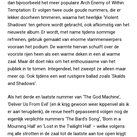
dan bijvoorbeeld het meer populaire Arch Enemy of Within
Temptation. Er volgen twee oude goude nummers, die er
lekker doorheen timmeren, waarna het heerlijke ‘Violent
Shadows’ ten gehore wordt gebracht, ook afkomstig van het
nieuwste album. Er wordt, met name tijdens sommige
refreinen, gebruik gemaakt van enorme vlammenwerpers
vooraan het podium. De warmte hiervan schuift over de
voorste rijen heen als een warme deken in een al warme
zaal. Maar dit doet niks om het enthousiasme van het
publiek in te tomen. Integendeel, het zweept ze alleen maar
meer op. Ook tijdens een wat rustigere ballad zoals ‘Skalds
and Shadows’.
Als het derde en laatste nummer van ‘The God Machine’,
‘Deliver Us From Evil’ (en ik krijg gewoon weer kippenvel als ik
er aan terugdenk), de revue heeft gepasseerd volgen nog de
eigenlijk verplichte nummers ‘The Bard’s Song’, ‘Born in a
Mourning Hall’ en ‘Lost in the Twilight Hall’ – welke volgens
mij alle strotten in de zaal tot de laatste aan toe open krijgt.