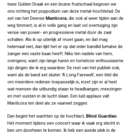
twee Gulden Draak en een bruine fruitschaal begeven we
ons richting het poppodium van deze metal-hoofdstad. De
set van het Deense
Manticora
, die ook al weer tijden aan de
weg timmert, is al in volle gang en laat vol overtuiging zijn
versie van power- en progressieve metal door de zaal
schallen. Als ik op uiterlijk af moet gaan, en dat mag
helemaal niet, dan lijkt het er op dat ieder bandlid behalve de
zanger een vaste baan heeft. Niks ten nadele van hem,
overigens, want zijn lange haren en tomeloze enthousiasme
zijn dingen die ik erg waardeer. De rest van het publiek ook,
want als de band set sluiter ‘A Long Farewell’, een titel die
om meerdere redenen toepasselijk is, inzet zijn er al heel
wat mensen die uitbundig staan te headbangen, meezingen
en met vuisten in de lucht slaan. Een luid applaus valt
Manticora ten deel als ze vaarwel zeggen.
Dan begint het wachten op de hoofdact,
Blind Guardian
.
Het moment tijdens een concert waar ik vaak erg slecht in
ben om doorheen te komen. Ik heb een goede plek in de