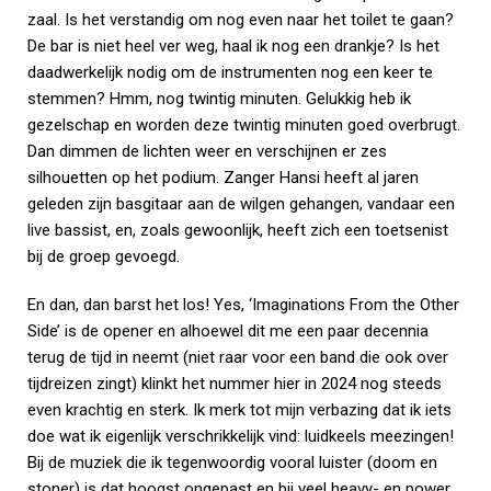
zaal. Is het verstandig om nog even naar het toilet te gaan?
De bar is niet heel ver weg, haal ik nog een drankje? Is het
daadwerkelijk nodig om de instrumenten nog een keer te
stemmen? Hmm, nog twintig minuten. Gelukkig heb ik
gezelschap en worden deze twintig minuten goed overbrugt.
Dan dimmen de lichten weer en verschijnen er zes
silhouetten op het podium. Zanger Hansi heeft al jaren
geleden zijn basgitaar aan de wilgen gehangen, vandaar een
live bassist, en, zoals gewoonlijk, heeft zich een toetsenist
bij de groep gevoegd.
En dan, dan barst het los! Yes, ‘Imaginations From the Other
Side’ is de opener en alhoewel dit me een paar decennia
terug de tijd in neemt (niet raar voor een band die ook over
tijdreizen zingt) klinkt het nummer hier in 2024 nog steeds
even krachtig en sterk. Ik merk tot mijn verbazing dat ik iets
doe wat ik eigenlijk verschrikkelijk vind: luidkeels meezingen!
Bij de muziek die ik tegenwoordig vooral luister (doom en
stoner) is dat hoogst ongepast en bij veel heavy- en power