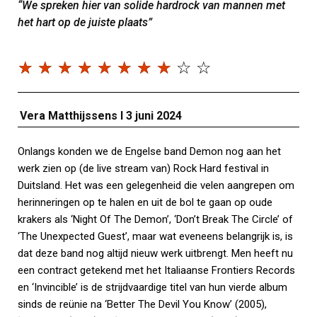
“We spreken hier van solide hardrock van mannen met
het hart op de juiste plaats”
☆
☆
☆
☆
☆
☆
☆
☆
☆
☆
Vera Matthijssens I 3 juni 2024
Onlangs konden we de Engelse band Demon nog aan het
werk zien op (de live stream van) Rock Hard festival in
Duitsland. Het was een gelegenheid die velen aangrepen om
herinneringen op te halen en uit de bol te gaan op oude
krakers als ‘Night Of The Demon’, ‘Don’t Break The Circle’ of
‘The Unexpected Guest’, maar wat eveneens belangrijk is, is
dat deze band nog altijd nieuw werk uitbrengt. Men heeft nu
een contract getekend met het Italiaanse Frontiers Records
en ‘Invincible’ is de strijdvaardige titel van hun vierde album
sinds de reünie na ‘Better The Devil You Know’ (2005),