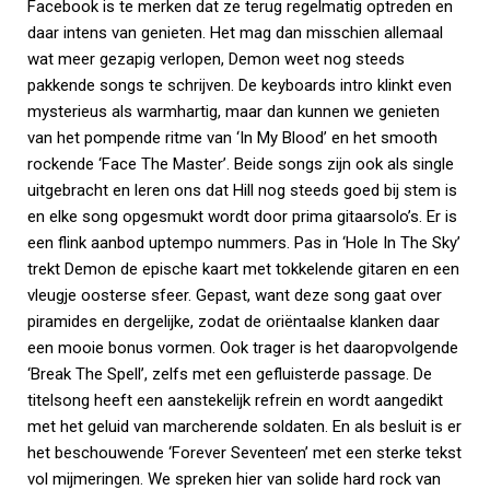
Facebook is te merken dat ze terug regelmatig optreden en
daar intens van genieten. Het mag dan misschien allemaal
wat meer gezapig verlopen, Demon weet nog steeds
pakkende songs te schrijven. De keyboards intro klinkt even
mysterieus als warmhartig, maar dan kunnen we genieten
van het pompende ritme van ‘In My Blood’ en het smooth
rockende ‘Face The Master’. Beide songs zijn ook als single
uitgebracht en leren ons dat Hill nog steeds goed bij stem is
en elke song opgesmukt wordt door prima gitaarsolo’s. Er is
een flink aanbod uptempo nummers. Pas in ‘Hole In The Sky’
trekt Demon de epische kaart met tokkelende gitaren en een
vleugje oosterse sfeer. Gepast, want deze song gaat over
piramides en dergelijke, zodat de oriëntaalse klanken daar
een mooie bonus vormen. Ook trager is het daaropvolgende
‘Break The Spell’, zelfs met een gefluisterde passage. De
titelsong heeft een aanstekelijk refrein en wordt aangedikt
met het geluid van marcherende soldaten. En als besluit is er
het beschouwende ‘Forever Seventeen’ met een sterke tekst
vol mijmeringen. We spreken hier van solide hard rock van