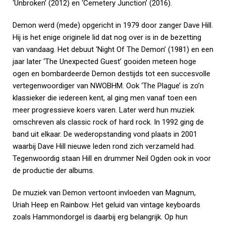
‘Unbroken’ (2012) en ‘Cemetery Junction’ (2016).
Demon werd (mede) opgericht in 1979 door zanger Dave Hill.
Hij is het enige originele lid dat nog over is in de bezetting
van vandaag. Het debuut ‘Night Of The Demon’ (1981) en een
jaar later ‘The Unexpected Guest’ gooiden meteen hoge
ogen en bombardeerde Demon destijds tot een succesvolle
vertegenwoordiger van NWOBHM. Ook ‘The Plague’ is zo’n
klassieker die iedereen kent, al ging men vanaf toen een
meer progressieve koers varen. Later werd hun muziek
omschreven als classic rock of hard rock. In 1992 ging de
band uit elkaar. De wederopstanding vond plaats in 2001
waarbij Dave Hill nieuwe leden rond zich verzameld had.
Tegenwoordig staan Hill en drummer Neil Ogden ook in voor
de productie der albums.
De muziek van Demon vertoont invloeden van Magnum,
Uriah Heep en Rainbow. Het geluid van vintage keyboards
zoals Hammondorgel is daarbij erg belangrijk. Op hun