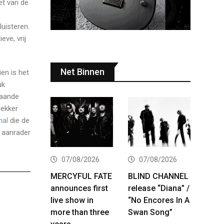
et van de
uisteren.
ve, vrij
Net Binnen
ien is het
uk
taande
lekker
nal
die de
n aanrader
07/08/2026
07/08/2026
MERCYFUL FATE
BLIND CHANNEL
announces first
release “Diana” /
live show in
“No Encores In A
more than three
Swan Song”