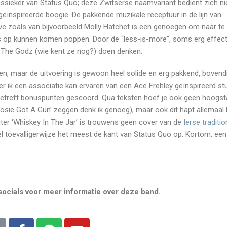
ssieker van Status Quo; deze Zwitserse naamvariant bedient zich ni
eïnspireerde boogie. De pakkende muzikale receptuur in de lijn van
e zoals van bijvoorbeeld Molly Hatchet is een genoegen om naar te l
p kunnen komen poppen. Door de “less-is-more”, soms erg effectie
n The Godz (wie kent ze nog?) doen denken.
oeken, maar de uitvoering is gewoon heel solide en erg pakkend, bovend
er ik een associatie kan ervaren van een Ace Frehley geïnspireerd st
ij betreft bonuspunten gescoord. Qua teksten hoef je ook geen hoogs
‘Rosie Got A Gun’ zeggen denk ik genoeg), maar ook dit hapt allemaal 
iter ‘Whiskey In The Jar’ is trouwens geen cover van de
Ierse traditio
l toevalligerwijze het meest de kant van Status Quo op. Kortom, ee
ocials voor meer informatie over deze band.