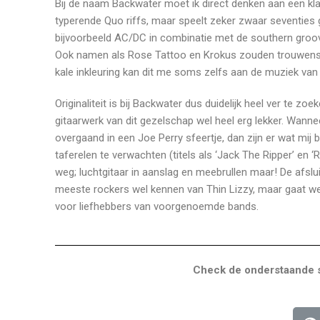
Bij de naam Backwater moet ik direct denken aan een kla
typerende Quo riffs, maar speelt zeker zwaar seventies g
bijvoorbeeld AC/DC in combinatie met de southern groov
Ook namen als Rose Tattoo en Krokus zouden trouwens o
kale inkleuring kan dit me soms zelfs aan de muziek va
Originaliteit is bij Backwater dus duidelijk heel ver te z
gitaarwerk van dit gezelschap wel heel erg lekker. Wanne
overgaand in een Joe Perry sfeertje, dan zijn er wat m
taferelen te verwachten (titels als ‘Jack The Ripper’ en 
weg; luchtgitaar in aanslag en meebrullen maar! De afslu
meeste rockers wel kennen van Thin Lizzy, maar gaat we
voor liefhebbers van voorgenoemde bands.
Check de onderstaande s