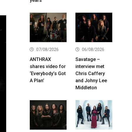
years
07/08/2026
06/08/2026
ANTHRAX
Savatage –
shares video for
interview met
‘Everybody’s Got
Chris Caffery
A Plan’
and Johny Lee
Middleton