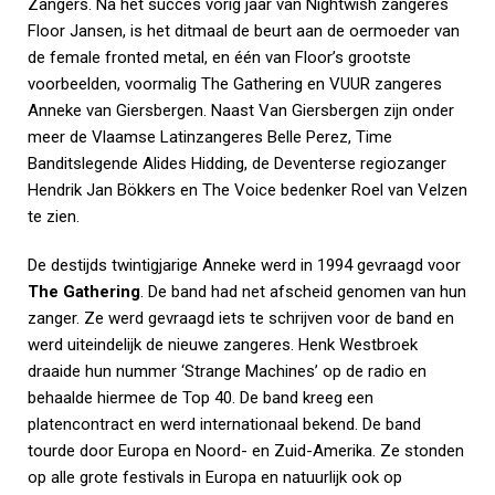
Zangers. Na het succes vorig jaar van Nightwish zangeres
Floor Jansen, is het ditmaal de beurt aan de oermoeder van
de female fronted metal, en één van Floor’s grootste
voorbeelden, voormalig The Gathering en VUUR zangeres
Anneke van Giersbergen. Naast Van Giersbergen zijn onder
meer de Vlaamse Latinzangeres Belle Perez, Time
Banditslegende Alides Hidding, de Deventerse regiozanger
Hendrik Jan Bökkers en The Voice bedenker Roel van Velzen
te zien.
De destijds twintigjarige Anneke werd in 1994 gevraagd voor
The Gathering
. De band had net afscheid genomen van hun
zanger. Ze werd gevraagd iets te schrijven voor de band en
werd uiteindelijk de nieuwe zangeres. Henk Westbroek
draaide hun nummer ‘Strange Machines’ op de radio en
behaalde hiermee de Top 40. De band kreeg een
platencontract en werd internationaal bekend. De band
tourde door Europa en Noord- en Zuid-Amerika. Ze stonden
op alle grote festivals in Europa en natuurlijk ook op