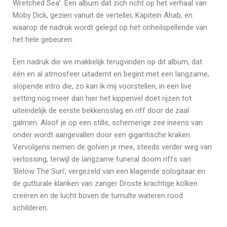
Wretched Sea’. Een album dat zich richt op het verhaal van
Moby Dick, gezien vanuit de verteller, Kapitein Ahab, en
waarop de nadruk wordt gelegd op het onheilspellende van
het hele gebeuren.
Een nadruk die we makkelijk terugvinden op dit album, dat
één en al atmosfeer uitademt en begint met een langzame,
slopende intro die, zo kan ik mij voorstellen, in een live
setting nog meer dan hier het kippenvel doet rijzen tot
uiteindelijk de eerste bekkensslag en riff door de zaal
galmen. Alsof je op een stille, schemerige zee ineens van
onder wordt aangevallen door een gigantische kraken.
Vervolgens nemen de golven je mee, steeds verder weg van
verlossing, terwijl de langzame funeral doom riffs van
‘Below The Sun’, vergezeld van een klagende sologitaar en
de gutturale klanken van zanger Droste krachtige kolken
creëren en de lucht boven de tumulte wateren rood
schilderen.