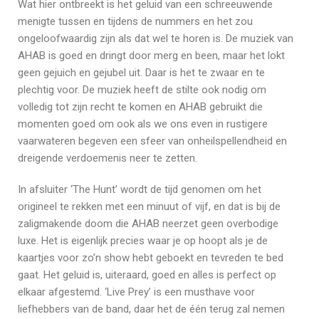
Wat hier ontbreekt is het geluid van een schreeuwende
menigte tussen en tijdens de nummers en het zou
ongeloofwaardig zijn als dat wel te horen is. De muziek van
AHAB is goed en dringt door merg en been, maar het lokt
geen gejuich en gejubel uit. Daar is het te zwaar en te
plechtig voor. De muziek heeft de stilte ook nodig om
volledig tot zijn recht te komen en AHAB gebruikt die
momenten goed om ook als we ons even in rustigere
vaarwateren begeven een sfeer van onheilspellendheid en
dreigende verdoemenis neer te zetten.
In afsluiter ‘The Hunt’ wordt de tijd genomen om het
origineel te rekken met een minuut of vijf, en dat is bij de
zaligmakende doom die AHAB neerzet geen overbodige
luxe. Het is eigenlijk precies waar je op hoopt als je de
kaartjes voor zo’n show hebt geboekt en tevreden te bed
gaat. Het geluid is, uiteraard, goed en alles is perfect op
elkaar afgestemd. ‘Live Prey’ is een musthave voor
liefhebbers van de band, daar het de één terug zal nemen