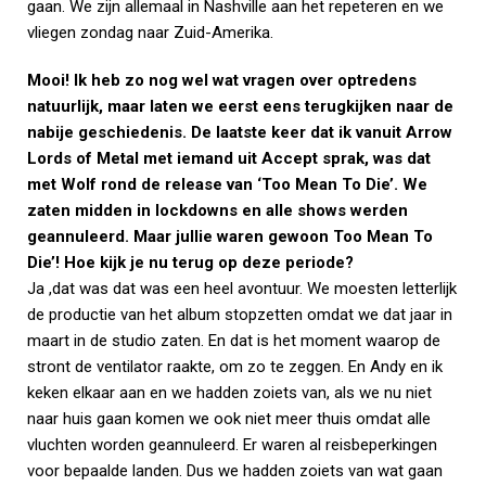
gaan. We zijn allemaal in Nashville aan het repeteren en we
vliegen zondag naar Zuid-Amerika.
Mooi! Ik heb zo nog wel wat vragen over optredens
natuurlijk, maar laten we eerst eens terugkijken naar de
nabije geschiedenis. De laatste keer dat ik vanuit Arrow
Lords of Metal met iemand uit Accept sprak, was dat
met Wolf rond de release van ‘Too Mean To Die’
. We
zaten midden in lockdowns en alle shows werden
geannuleerd. Maar jullie waren gewoon Too Mean To
Die’! Hoe kijk je nu terug op deze periode?
Ja ,dat was dat was een heel avontuur. We moesten letterlijk
de productie van het album stopzetten omdat we dat jaar in
maart in de studio zaten. En dat is het moment waarop de
stront de ventilator raakte, om zo te zeggen. En Andy en ik
keken elkaar aan en we hadden zoiets van, als we nu niet
naar huis gaan komen we ook niet meer thuis omdat alle
vluchten worden geannuleerd. Er waren al reisbeperkingen
voor bepaalde landen. Dus we hadden zoiets van wat gaan