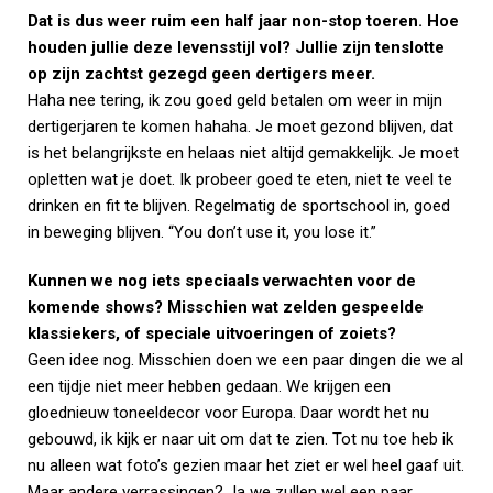
Dat is dus weer ruim een half jaar non-stop toeren. Hoe
houden jullie deze levensstijl vol? Jullie zijn tenslotte
op zijn zachtst gezegd geen dertigers meer.
Haha nee tering, ik zou goed geld betalen om weer in mijn
dertigerjaren te komen hahaha. Je moet gezond blijven, dat
is het belangrijkste en helaas niet altijd gemakkelijk. Je moet
opletten wat je doet. Ik probeer goed te eten, niet te veel te
drinken en fit te blijven. Regelmatig de sportschool in, goed
in beweging blijven. “You don’t use it, you lose it.”
Kunnen we nog iets speciaals verwachten voor de
komende shows? Misschien wat zelden gespeelde
klassiekers, of speciale uitvoeringen of zoiets?
Geen idee nog. Misschien doen we een paar dingen die we al
een tijdje niet meer hebben gedaan. We krijgen een
gloednieuw toneeldecor voor Europa. Daar wordt het nu
gebouwd, ik kijk er naar uit om dat te zien. Tot nu toe heb ik
nu alleen wat foto’s gezien maar het ziet er wel heel gaaf uit.
Maar andere verrassingen? Ja we zullen wel een paar