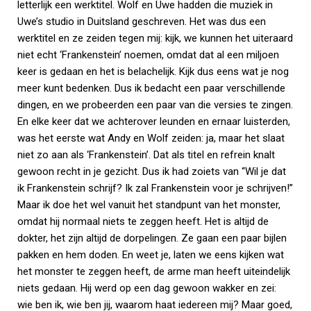
letterlijk een werktitel. Wolf en Uwe hadden die muziek in
Uwe’s studio in Duitsland geschreven. Het was dus een
werktitel en ze zeiden tegen mij: kijk, we kunnen het uiteraard
niet echt ‘Frankenstein’ noemen, omdat dat al een miljoen
keer is gedaan en het is belachelijk. Kijk dus eens wat je nog
meer kunt bedenken. Dus ik bedacht een paar verschillende
dingen, en we probeerden een paar van die versies te zingen.
En elke keer dat we achterover leunden en ernaar luisterden,
was het eerste wat Andy en Wolf zeiden: ja, maar het slaat
niet zo aan als ‘Frankenstein’. Dat als titel en refrein knalt
gewoon recht in je gezicht. Dus ik had zoiets van “Wil je dat
ik Frankenstein schrijf? Ik zal Frankenstein voor je schrijven!”
Maar ik doe het wel vanuit het standpunt van het monster,
omdat hij normaal niets te zeggen heeft. Het is altijd de
dokter, het zijn altijd de dorpelingen. Ze gaan een paar bijlen
pakken en hem doden. En weet je, laten we eens kijken wat
het monster te zeggen heeft, de arme man heeft uiteindelijk
niets gedaan. Hij werd op een dag gewoon wakker en zei:
wie ben ik, wie ben jij, waarom haat iedereen mij? Maar goed,