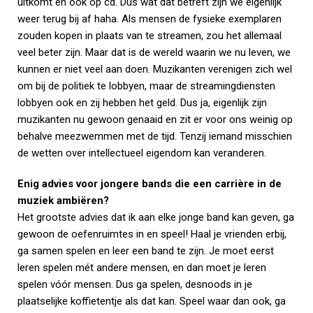
uitkomt en ook op cd. Dus wat dat betreft zijn we eigenlijk
weer terug bij af haha. Als mensen de fysieke exemplaren
zouden kopen in plaats van te streamen, zou het allemaal
veel beter zijn. Maar dat is de wereld waarin we nu leven, we
kunnen er niet veel aan doen. Muzikanten verenigen zich wel
om bij de politiek te lobbyen, maar de streamingdiensten
lobbyen ook en zij hebben het geld. Dus ja, eigenlijk zijn
muzikanten nu gewoon genaaid en zit er voor ons weinig op
behalve meezwemmen met de tijd. Tenzij iemand misschien
de wetten over intellectueel eigendom kan veranderen.
Enig advies voor jongere bands die een carrière in de
muziek ambiëren?
Het grootste advies dat ik aan elke jonge band kan geven, ga
gewoon de oefenruimtes in en speel! Haal je vrienden erbij,
ga samen spelen en leer een band te zijn. Je moet eerst
leren spelen mét andere mensen, en dan moet je leren
spelen vóór mensen. Dus ga spelen, desnoods in je
plaatselijke koffietentje als dat kan. Speel waar dan ook, ga