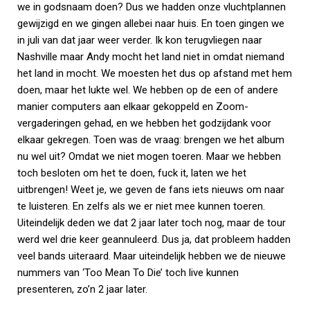
we in godsnaam doen? Dus we hadden onze vluchtplannen
gewijzigd en we gingen allebei naar huis. En toen gingen we
in juli van dat jaar weer verder. Ik kon terugvliegen naar
Nashville maar Andy mocht het land niet in omdat niemand
het land in mocht. We moesten het dus op afstand met hem
doen, maar het lukte wel. We hebben op de een of andere
manier computers aan elkaar gekoppeld en Zoom-
vergaderingen gehad, en we hebben het godzijdank voor
elkaar gekregen. Toen was de vraag: brengen we het album
nu wel uit? Omdat we niet mogen toeren. Maar we hebben
toch besloten om het te doen, fuck it, laten we het
uitbrengen! Weet je, we geven de fans iets nieuws om naar
te luisteren. En zelfs als we er niet mee kunnen toeren.
Uiteindelijk deden we dat 2 jaar later toch nog, maar de tour
werd wel drie keer geannuleerd. Dus ja, dat probleem hadden
veel bands uiteraard. Maar uiteindelijk hebben we de nieuwe
nummers van ‘Too Mean To Die’ toch live kunnen
presenteren, zo’n 2 jaar later.