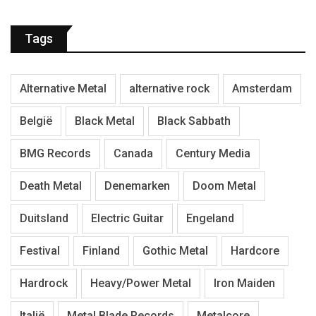
Tags
Alternative Metal
alternative rock
Amsterdam
België
Black Metal
Black Sabbath
BMG Records
Canada
Century Media
Death Metal
Denemarken
Doom Metal
Duitsland
Electric Guitar
Engeland
Festival
Finland
Gothic Metal
Hardcore
Hardrock
Heavy/Power Metal
Iron Maiden
Italië
Metal Blade Records
Metalcore