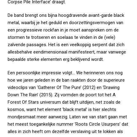
Corpse Pile Interface’ draagt.
De band brengt ons bijna hoogdravende avant-garde black
metal, waarbij je het geduld en doorzettingsvermogen van
een progressieve rockfan in je moet aanspreken om de
stormen te trotseren en soelaas te vinden in de (vele)
zalvende passages. Het is een veelkoppig serpent dat zich
allesbehalve eendimensionaal manifesteert, maar vanwege
bepaalde sterke elementen erg beklijvend wordt.
Een persoonlijke impressie volgt… We herinneren ons nog
hoe we jaren geleden in de ban raakten door de superieure
videoclips van ‘Gatherer Of The Pure’ (2012) en ‘Drawing
Down The Rain’ (2015). Zij vormden de poort tot het A
Forest Of Stars universum dat blijft uitdijen, net zoals de
kosmos, want het element ‘black metal’ is hier slechts
mondjesmaat meer aanwezig. Laten we van start gaan met
het meest toegankelijke nummer ‘Roots Circle Usurpers’ dat
alles in zich heeft om dezelfde verslaving uit te lokken als