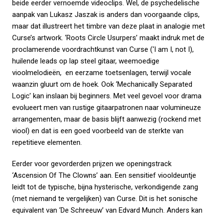
beide eerder vernoemde videoclips. Wel, de psychedelische
aanpak van Lukasz Jaszak is anders dan voorgaande clips,
maar dat illustreert het timbre van deze plaat in analogie met
Curse’s artwork. ‘Roots Circle Usurpers’ maakt indruk met de
proclamerende voordrachtkunst van Curse (‘I am I, not I),
huilende leads op lap steel gitaar, weemoedige
vioolmelodieën, en eerzame toetsenlagen, terwijl vocale
waanzin gluurt om de hoek. Ook ‘Mechanically Separated
Logic’ kan inslaan bij beginners. Met veel gevoel voor drama
evolueert men van rustige gitaarpatronen naar volumineuze
arrangementen, maar de basis blijft aanwezig (rockend met
viool) en dat is een goed voorbeeld van de sterkte van
repetitieve elementen.
Eerder voor gevorderden prijzen we openingstrack
‘Ascension Of The Clowns’ aan. Een sensitief viooldeuntje
leidt tot de typische, bijna hysterische, verkondigende zang
(met niemand te vergelijken) van Curse. Dit is het sonische
equivalent van ‘De Schreeuw’ van Edvard Munch. Anders kan