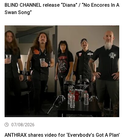
BLIND CHANNEL release “Diana” / “No Encores In A
Swan Song”
07/08/2026
ANTHRAX shares video for ‘Everybody’s Got A Plan’