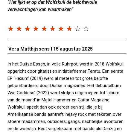
“Het lijkt er op dat Wolfskull de beloftevolle
verwachtingen kan waarmaken”
☆
☆
☆
☆
☆
☆
☆
☆
☆
☆
Vera Matthijssens I
15 augustus 2025
In het Duitse Essen, in volle Ruhrpot, werd in 2018 Wolfskull
opgericht door gitarist en initiatiefnemer Feratu. Een eerste
EP ‘Hexum’ (2019) werd al meteen tot grote belofte
gebombardeerd door Duitse magazines. Het debuutalbum
‘Ave Goddess’ (2022) werd vlotjes uitgeroepen tot ‘album
van de maand’ in Metal Hammer en Guitar Magazine.
Wolfskull speelt dan ook eerder een stijl die je bij
Amerikaanse bands aantreft: heavy rock met teksten over
stoere madammen, outsiders; gangs, nachtelijke avonturen
en de woestijn. Best vergelijkbaar met bands als Danzig en