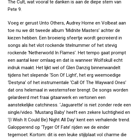
The Cult, wat vooral te danken is aan de diepe stem van
Pete 9.
Voeg er gerust Unto Others, Audrey Horne en Volbeat aan
toe nu we dit tweede album ‘Midnite Masters’ achter de
kiezen hebben. Een broeierig sfeertje wordt gecreëerd in
songs als het vlot rockende titelnummer of het stevig
rockende ‘Netherworld In Flames’. Het tempo gaat prompt
een aantal keer omlaag en dat is wanneer Wolfskull echt
indruk maakt. Het lijkt wel of Glen Danzig binnenwandelt
tijdens het slepende ‘Son Of Light’, het erg weemoedige
‘Destyna’ of het instrumentale ‘Call Of The Wayward Ones’
dat ons helemaal in westernsfeer brengt. De songs worden
gelardeerd met fraai gitaarwerk en vertonen een
aanstekelijke catchiness. ‘Jaguarette’ is niet zonder rede een
single/video. ‘Mustang Baby’ heeft een zekere luchtigheid en
‘(I Wish It Could Be) Night All Day’ kent een verhalende trend.
Galopperend op ‘Tyger Of Fate’ rijden we de einder
tegemoet. Kortom: dit is een leuke stijlplaat vol charme die