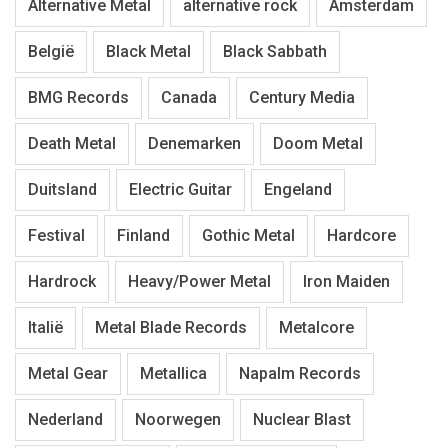
Alternative Metal
alternative rock
Amsterdam
België
Black Metal
Black Sabbath
BMG Records
Canada
Century Media
Death Metal
Denemarken
Doom Metal
Duitsland
Electric Guitar
Engeland
Festival
Finland
Gothic Metal
Hardcore
Hardrock
Heavy/Power Metal
Iron Maiden
Italië
Metal Blade Records
Metalcore
Metal Gear
Metallica
Napalm Records
Nederland
Noorwegen
Nuclear Blast