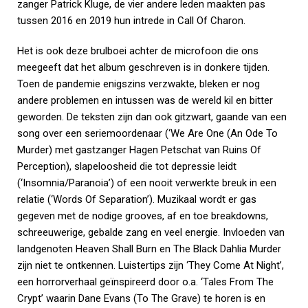
zanger Patrick Kluge, de vier andere leden maakten pas
tussen 2016 en 2019 hun intrede in Call Of Charon.
Het is ook deze brulboei achter de microfoon die ons
meegeeft dat het album geschreven is in donkere tijden.
Toen de pandemie enigszins verzwakte, bleken er nog
andere problemen en intussen was de wereld kil en bitter
geworden. De teksten zijn dan ook gitzwart, gaande van een
song over een seriemoordenaar (‘We Are One (An Ode To
Murder) met gastzanger Hagen Petschat van Ruins Of
Perception), slapeloosheid die tot depressie leidt
(‘Insomnia/Paranoia’) of een nooit verwerkte breuk in een
relatie (‘Words Of Separation’). Muzikaal wordt er gas
gegeven met de nodige grooves, af en toe breakdowns,
schreeuwerige, gebalde zang en veel energie. Invloeden van
landgenoten Heaven Shall Burn en The Black Dahlia Murder
zijn niet te ontkennen. Luistertips zijn ‘They Come At Night’,
een horrorverhaal geïnspireerd door o.a. ‘Tales From The
Crypt’ waarin Dane Evans (To The Grave) te horen is en