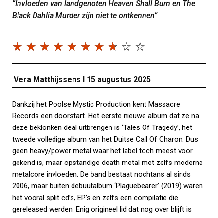
“Invloeden van landgenoten Heaven Shall Burn en The
Black Dahlia Murder zijn niet te ontkennen”
☆
☆
☆
☆
☆
☆
☆
☆
☆
☆
Vera Matthijssens I
15 augustus 2025
Dankzij het Poolse Mystic Production kent Massacre
Records een doorstart. Het eerste nieuwe album dat ze na
deze beklonken deal uitbrengen is ‘Tales Of Tragedy’, het
tweede volledige album van het Duitse Call Of Charon. Dus
geen heavy/power metal waar het label toch meest voor
gekend is, maar opstandige death metal met zelfs moderne
metalcore invloeden. De band bestaat nochtans al sinds
2006, maar buiten debuutalbum ‘Plaguebearer’ (2019) waren
het vooral split cd’s, EP’s en zelfs een compilatie die
gereleased werden. Enig origineel lid dat nog over blijft is