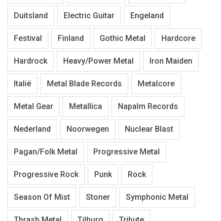
Duitsland
Electric Guitar
Engeland
Festival
Finland
Gothic Metal
Hardcore
Hardrock
Heavy/Power Metal
Iron Maiden
Italië
Metal Blade Records
Metalcore
Metal Gear
Metallica
Napalm Records
Nederland
Noorwegen
Nuclear Blast
Pagan/Folk Metal
Progressive Metal
Progressive Rock
Punk
Rock
Season Of Mist
Stoner
Symphonic Metal
Thrash Metal
Tilburg
Tribute