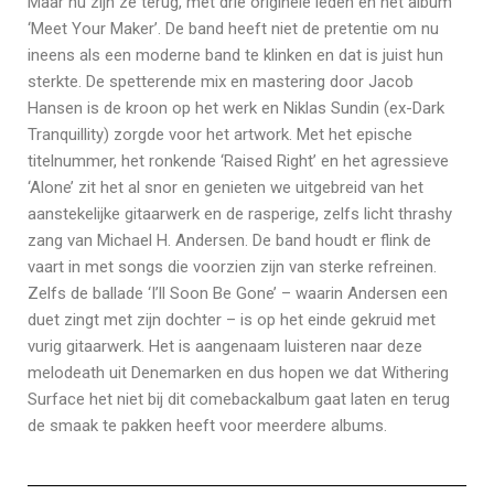
Maar nu zijn ze terug, met drie originele leden en het album
‘Meet Your Maker’. De band heeft niet de pretentie om nu
ineens als een moderne band te klinken en dat is juist hun
sterkte. De spetterende mix en mastering door Jacob
Hansen is de kroon op het werk en Niklas Sundin (ex-Dark
Tranquillity) zorgde voor het artwork. Met het epische
titelnummer, het ronkende ‘Raised Right’ en het agressieve
‘Alone’ zit het al snor en genieten we uitgebreid van het
aanstekelijke gitaarwerk en de rasperige, zelfs licht thrashy
zang van Michael H. Andersen. De band houdt er flink de
vaart in met songs die voorzien zijn van sterke refreinen.
Zelfs de ballade ‘I’ll Soon Be Gone’ – waarin Andersen een
duet zingt met zijn dochter – is op het einde gekruid met
vurig gitaarwerk. Het is aangenaam luisteren naar deze
melodeath uit Denemarken en dus hopen we dat Withering
Surface het niet bij dit comebackalbum gaat laten en terug
de smaak te pakken heeft voor meerdere albums.